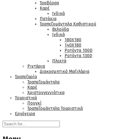
Τραβέρσα
Καρέ
Ινδικά
Πατάκια
Τραπεζομάντηλα Καθιστικού
Βελούδα
Ινδικά
180Χ180
140Χ180
Ροτόντα 100D
Ροτόντα 130D
Πλεκτά
Ριχτάρια
Διακοσμητικά Μαξιλάρια
Τραπεζαρία
Τραπεζομάντηλα
Καρέ
Χριστουγεννιάτικα
Τουριστικά
Πουγκί
Τραπεζομάντηλα Τουριστικά
Εργόχειρα