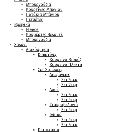
Μπουρνούζια
Κουρτίνες Μπάνιου
Πατάκια Μπάνιου
Πετσέτες
Βρεφικά
Fleece
Κουβέρτες Βελουτέ
Μπουρνούζια
Σαλόνι
Διακόσμηση
Κουρτίνες
Κουρτίνα Βισκόζ
Κουρτίνα Πλεκτή
Σετ Στρώσεις
Διαφάνειες
Σετ 4τεμ
Σετ 7τεμ
Λασέ
Σετ 4τεμ
Σετ 5τεμ
Σταυροβελονιά
Σετ 5τεμ
Ινδικά
Σετ 5τεμ
Σετ 4τεμ
Πετσετάκια