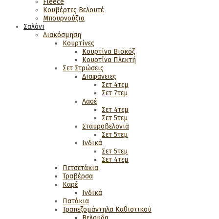
Fleece
Κουβέρτες Βελουτέ
Μπουρνούζια
Σαλόνι
Διακόσμηση
Κουρτίνες
Κουρτίνα Βισκόζ
Κουρτίνα Πλεκτή
Σετ Στρώσεις
Διαφάνειες
Σετ 4τεμ
Σετ 7τεμ
Λασέ
Σετ 4τεμ
Σετ 5τεμ
Σταυροβελονιά
Σετ 5τεμ
Ινδικά
Σετ 5τεμ
Σετ 4τεμ
Πετσετάκια
Τραβέρσα
Καρέ
Ινδικά
Πατάκια
Τραπεζομάντηλα Καθιστικού
Βελούδα