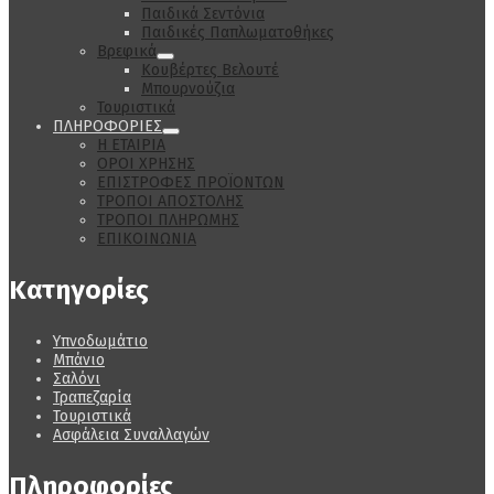
Παιδικά Σεντόνια
Παιδικές Παπλωματοθήκες
Βρεφικά
Κουβέρτες Βελουτέ
Μπουρνούζια
Τουριστικά
ΠΛΗΡΟΦΟΡΙΕΣ
Η ΕΤΑΙΡΙΑ
ΟΡΟΙ ΧΡΗΣΗΣ
ΕΠΙΣΤΡΟΦΕΣ ΠΡΟΪΟΝΤΩΝ
ΤΡΟΠΟΙ ΑΠΟΣΤΟΛΗΣ
ΤΡΟΠΟΙ ΠΛΗΡΩΜΗΣ
ΕΠΙΚΟΙΝΩΝΙΑ
Κατηγορίες
Υπνοδωμάτιο
Μπάνιο
Σαλόνι
Τραπεζαρία
Τουριστικά
Ασφάλεια Συναλλαγών
Πληροφορίες