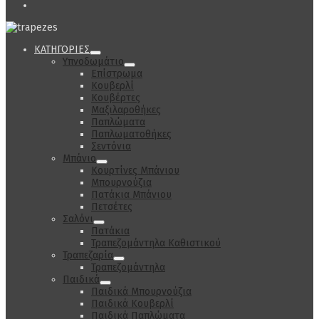
ΚΑΤΗΓΟΡΙΕΣ
Υπνοδωμάτιο
Επίστρωμα
Κουβερλί
Κουβέρτες
Μαξιλαροθήκες
Παπλώματα
Παπλωματοθήκες
Σεντόνια
Μπάνιο
Κουρτίνες Μπάνιου
Μπουρνούζια
Πατάκια Μπάνιου
Πετσέτες
Σαλόνι
Πατάκια
Τραπεζομάντηλα Καθιστικού
Τραπεζαρία
Τραπεζομάντηλα
Παιδικά
Παιδικά Μπουρνούζια
Παιδικά Κουβερλί
Παιδικά Παπλώματα