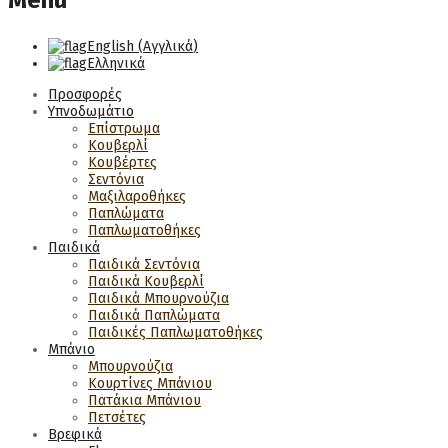
Menu
English
(
Αγγλικά
)
Ελληνικά
Προσφορές
Υπνοδωμάτιο
Επίστρωμα
Κουβερλί
Κουβέρτες
Σεντόνια
Μαξιλαροθήκες
Παπλώματα
Παπλωματοθήκες
Παιδικά
Παιδικά Σεντόνια
Παιδικά Κουβερλί
Παιδικά Μπουρνούζια
Παιδικά Παπλώματα
Παιδικές Παπλωματοθήκες
Μπάνιο
Μπουρνούζια
Κουρτίνες Μπάνιου
Πατάκια Μπάνιου
Πετσέτες
Βρεφικά