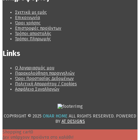
Σχετικά με εμάς
Επικοινωνία
Όροι χρήσης
Επιστροφές προϊόντων
Τρόποι αποστολής
Τρόποι Πληρωμής
Links
Ο λογαριασμός μου
Παρακολούθηση παραγγελιών
Όροι Προστασίας Δεδομένων
Πολιτική Απορρήτου / Cookies
Ασφάλεια Συναλλαγών
COPYRIGHT © 2025
ONAR HOME
ALL RIGHTS RESERVED. POWERED
BY
AT DESIGNS
Shopping cart
0
Δεν υπάρχουν προϊόντα στο καλάθι!