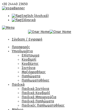
+30 24440 23650
English
(
Αγγλικά
)
Ελληνικά
Σύνδεση / Εγγραφή
Προσφορές
Υπνοδωμάτιο
Επίστρωμα
Κουβερλί
Κουβέρτες
Σεντόνια
Μαξιλαροθήκες
Παπλώματα
Παπλωματοθήκες
Παιδικά
Παιδικά Σεντόνια
Παιδικά Κουβερλί
Παιδικά Μπουρνούζια
Παιδικά Παπλώματα
Παιδικές Παπλωματοθήκες
Μπάνιο