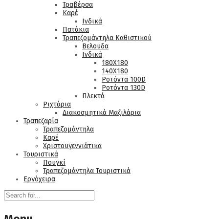
Τραβέρσα
Καρέ
Ινδικά
Πατάκια
Τραπεζομάντηλα Καθιστικού
Βελούδα
Ινδικά
180Χ180
140Χ180
Ροτόντα 100D
Ροτόντα 130D
Πλεκτά
Ριχτάρια
Διακοσμητικά Μαξιλάρια
Τραπεζαρία
Τραπεζομάντηλα
Καρέ
Χριστουγεννιάτικα
Τουριστικά
Πουγκί
Τραπεζομάντηλα Τουριστικά
Εργόχειρα