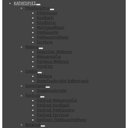
ΚΑΤΗΓΟΡΙΕΣ
Υπνοδωμάτιο
Επίστρωμα
Κουβερλί
Κουβέρτες
Μαξιλαροθήκες
Παπλώματα
Παπλωματοθήκες
Σεντόνια
Μπάνιο
Κουρτίνες Μπάνιου
Μπουρνούζια
Πατάκια Μπάνιου
Πετσέτες
Σαλόνι
Πατάκια
Τραπεζομάντηλα Καθιστικού
Τραπεζαρία
Τραπεζομάντηλα
Παιδικά
Παιδικά Μπουρνούζια
Παιδικά Κουβερλί
Παιδικά Παπλώματα
Παιδικά Σεντόνια
Παιδικές Παπλωματοθήκες
Βρεφικά