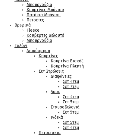
Μπουρνούζια
Κουρτίνες Μπάνιου
Πατάκια Μπάνιου
Πετσέτες
Βρεφικά
Fleece
Κουβέρτες Βελουτέ
Μπουρνούζια
Σαλόνι
Διακόσμηση
Κουρτίνες
Κουρτίνα Βισκόζ
Κουρτίνα Πλεκτή
Σετ Στρώσεις
Διαφάνειες
Σετ 4τεμ
Σετ 7τεμ
Λασέ
Σετ 4τεμ
Σετ 5τεμ
Σταυροβελονιά
Σετ 5τεμ
Ινδικά
Σετ 5τεμ
Σετ 4τεμ
Πετσετάκια