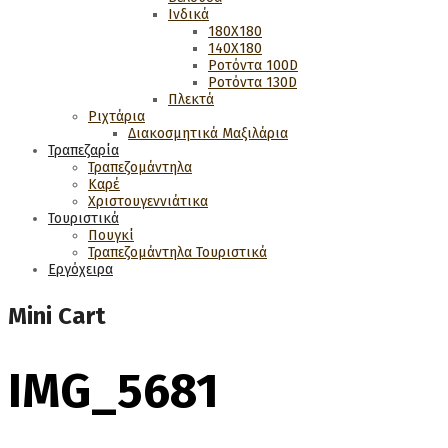
Ινδικά
180Χ180
140Χ180
Ροτόντα 100D
Ροτόντα 130D
Πλεκτά
Ριχτάρια
Διακοσμητικά Μαξιλάρια
Τραπεζαρία
Τραπεζομάντηλα
Καρέ
Χριστουγεννιάτικα
Τουριστικά
Πουγκί
Τραπεζομάντηλα Τουριστικά
Εργόχειρα
Mini Cart
IMG_5681