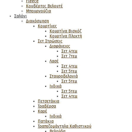
Fleece
Κουβέρτες Βελουτέ
Μπουρνούζια
Σαλόνι
Διακόσμηση
Κουρτίνες
Κουρτίνα Βισκόζ
Κουρτίνα Πλεκτή
Σετ Στρώσεις
Διαφάνειες
Σετ 4τεμ
Σετ 7τεμ
Λασέ
Σετ 4τεμ
Σετ 5τεμ
Σταυροβελονιά
Σετ 5τεμ
Ινδικά
Σετ 5τεμ
Σετ 4τεμ
Πετσετάκια
Τραβέρσα
Καρέ
Ινδικά
Πατάκια
Τραπεζομάντηλα Καθιστικού
Βελούδα