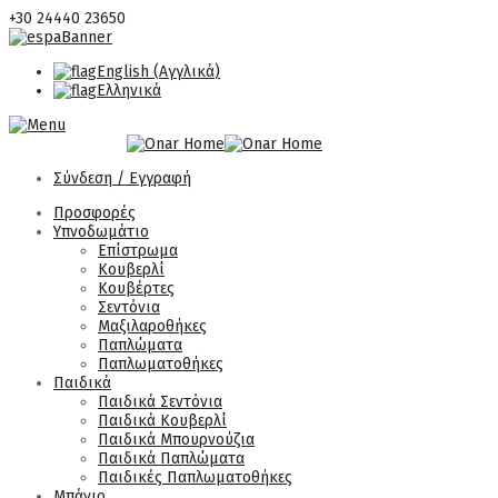
+30 24440 23650
English
(
Αγγλικά
)
Ελληνικά
Σύνδεση / Εγγραφή
Προσφορές
Υπνοδωμάτιο
Επίστρωμα
Κουβερλί
Κουβέρτες
Σεντόνια
Μαξιλαροθήκες
Παπλώματα
Παπλωματοθήκες
Παιδικά
Παιδικά Σεντόνια
Παιδικά Κουβερλί
Παιδικά Μπουρνούζια
Παιδικά Παπλώματα
Παιδικές Παπλωματοθήκες
Μπάνιο