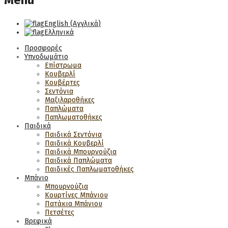
Menu
English
(
Αγγλικά
)
Ελληνικά
Προσφορές
Υπνοδωμάτιο
Επίστρωμα
Κουβερλί
Κουβέρτες
Σεντόνια
Μαξιλαροθήκες
Παπλώματα
Παπλωματοθήκες
Παιδικά
Παιδικά Σεντόνια
Παιδικά Κουβερλί
Παιδικά Μπουρνούζια
Παιδικά Παπλώματα
Παιδικές Παπλωματοθήκες
Μπάνιο
Μπουρνούζια
Κουρτίνες Μπάνιου
Πατάκια Μπάνιου
Πετσέτες
Βρεφικά