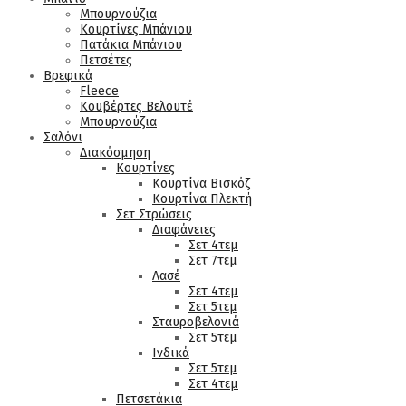
Μπουρνούζια
Κουρτίνες Μπάνιου
Πατάκια Μπάνιου
Πετσέτες
Βρεφικά
Fleece
Κουβέρτες Βελουτέ
Μπουρνούζια
Σαλόνι
Διακόσμηση
Κουρτίνες
Κουρτίνα Βισκόζ
Κουρτίνα Πλεκτή
Σετ Στρώσεις
Διαφάνειες
Σετ 4τεμ
Σετ 7τεμ
Λασέ
Σετ 4τεμ
Σετ 5τεμ
Σταυροβελονιά
Σετ 5τεμ
Ινδικά
Σετ 5τεμ
Σετ 4τεμ
Πετσετάκια