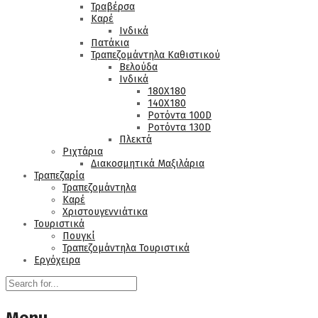
Τραβέρσα
Καρέ
Ινδικά
Πατάκια
Τραπεζομάντηλα Καθιστικού
Βελούδα
Ινδικά
180Χ180
140Χ180
Ροτόντα 100D
Ροτόντα 130D
Πλεκτά
Ριχτάρια
Διακοσμητικά Μαξιλάρια
Τραπεζαρία
Τραπεζομάντηλα
Καρέ
Χριστουγεννιάτικα
Τουριστικά
Πουγκί
Τραπεζομάντηλα Τουριστικά
Εργόχειρα