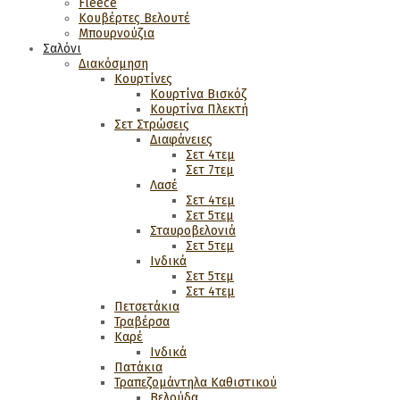
Fleece
Κουβέρτες Βελουτέ
Μπουρνούζια
Σαλόνι
Διακόσμηση
Κουρτίνες
Κουρτίνα Βισκόζ
Κουρτίνα Πλεκτή
Σετ Στρώσεις
Διαφάνειες
Σετ 4τεμ
Σετ 7τεμ
Λασέ
Σετ 4τεμ
Σετ 5τεμ
Σταυροβελονιά
Σετ 5τεμ
Ινδικά
Σετ 5τεμ
Σετ 4τεμ
Πετσετάκια
Τραβέρσα
Καρέ
Ινδικά
Πατάκια
Τραπεζομάντηλα Καθιστικού
Βελούδα