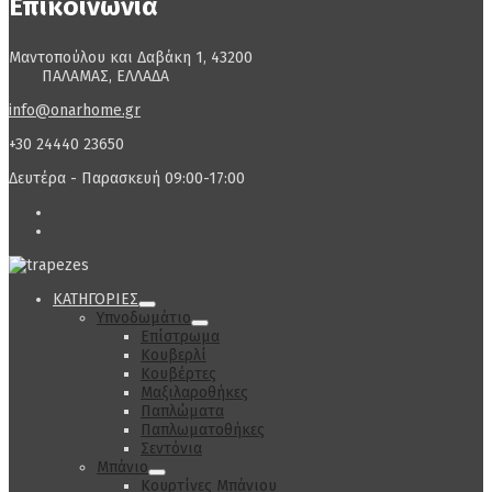
Επικοινωνία
Μαντοπούλου και Δαβάκη 1, 43200
ΠΑΛΑΜΑΣ, ΕΛΛΑΔΑ
info@onarhome.gr
+30 24440 23650
Δευτέρα - Παρασκευή 09:00-17:00
ΚΑΤΗΓΟΡΙΕΣ
Υπνοδωμάτιο
Επίστρωμα
Κουβερλί
Κουβέρτες
Μαξιλαροθήκες
Παπλώματα
Παπλωματοθήκες
Σεντόνια
Μπάνιο
Κουρτίνες Μπάνιου