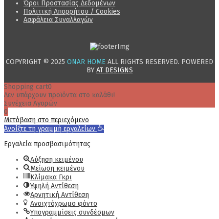
Όροι Προστασίας Δεδομένων
Πολιτική Απορρήτου / Cookies
Ασφάλεια Συναλλαγών
COPYRIGHT © 2025
ONAR HOME
ALL RIGHTS RESERVED. POWERED
BY
AT DESIGNS
Shopping cart
0
Δεν υπάρχουν προϊόντα στο καλάθι!
Συνέχεια Αγορών
0
Μετάβαση στο περιεχόμενο
Ανοίξτε τη γραμμή εργαλείων
Εργαλεία προσβασιμότητας
Αύξηση κειμένου
Μείωση κειμένου
Κλίμακα Γκρι
Υψηλή Αντίθεση
Αρνητική Αντίθεση
Ανοιχτόχρωμο φόντο
Υπογραμμίσεις συνδέσμων