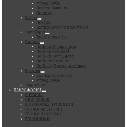
Μπουρνούζια
Πατάκια Μπάνιου
Πετσέτες
Σαλόνι
Πατάκια
Τραπεζομάντηλα Καθιστικού
Τραπεζαρία
Τραπεζομάντηλα
Παιδικά
Παιδικά Μπουρνούζια
Παιδικά Κουβερλί
Παιδικά Παπλώματα
Παιδικά Σεντόνια
Παιδικές Παπλωματοθήκες
Βρεφικά
Κουβέρτες Βελουτέ
Μπουρνούζια
Τουριστικά
ΠΛΗΡΟΦΟΡΙΕΣ
Η ΕΤΑΙΡΙΑ
ΟΡΟΙ ΧΡΗΣΗΣ
ΕΠΙΣΤΡΟΦΕΣ ΠΡΟΪΟΝΤΩΝ
ΤΡΟΠΟΙ ΑΠΟΣΤΟΛΗΣ
ΤΡΟΠΟΙ ΠΛΗΡΩΜΗΣ
ΕΠΙΚΟΙΝΩΝΙΑ