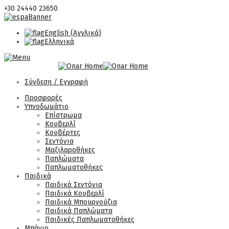
+30 24440 23650
English
(
Αγγλικά
)
Ελληνικά
Σύνδεση / Εγγραφή
Προσφορές
Υπνοδωμάτιο
Επίστρωμα
Κουβερλί
Κουβέρτες
Σεντόνια
Μαξιλαροθήκες
Παπλώματα
Παπλωματοθήκες
Παιδικά
Παιδικά Σεντόνια
Παιδικά Κουβερλί
Παιδικά Μπουρνούζια
Παιδικά Παπλώματα
Παιδικές Παπλωματοθήκες
Μπάνιο