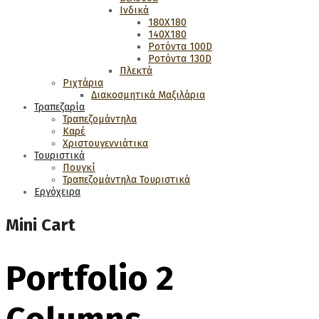
Ινδικά
180Χ180
140Χ180
Ροτόντα 100D
Ροτόντα 130D
Πλεκτά
Ριχτάρια
Διακοσμητικά Μαξιλάρια
Τραπεζαρία
Τραπεζομάντηλα
Καρέ
Χριστουγεννιάτικα
Τουριστικά
Πουγκί
Τραπεζομάντηλα Τουριστικά
Εργόχειρα
Mini Cart
Portfolio 2