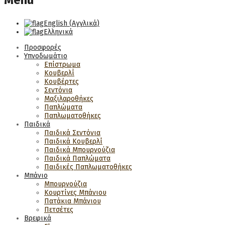
Menu
English
(
Αγγλικά
)
Ελληνικά
Προσφορές
Υπνοδωμάτιο
Επίστρωμα
Κουβερλί
Κουβέρτες
Σεντόνια
Μαξιλαροθήκες
Παπλώματα
Παπλωματοθήκες
Παιδικά
Παιδικά Σεντόνια
Παιδικά Κουβερλί
Παιδικά Μπουρνούζια
Παιδικά Παπλώματα
Παιδικές Παπλωματοθήκες
Μπάνιο
Μπουρνούζια
Κουρτίνες Μπάνιου
Πατάκια Μπάνιου
Πετσέτες
Βρεφικά