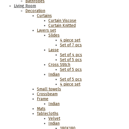
Bathrobes
Living Room
Decoration
Curtains
Curtain Viscose
Curtain Knitted
Layers set
Slides
4 piece set
Set of 7 pcs
Lasse
Set of 4 pcs
Set of 5 pcs
Cross Stitch
Set of 5 pcs
Indian
Set of 5 pcs
4 piece set
Small towels
Crossbeam
Frame
Indian
Mats
Tablecloths
Velvet
Indian
180Χ180