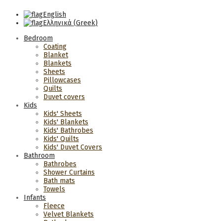
English
Ελληνικά
(
Greek
)
Bedroom
Coating
Blanket
Blankets
Sheets
Pillowcases
Quilts
Duvet covers
Kids
Kids' Sheets
Kids' Blankets
Kids' Bathrobes
Kids' Quilts
Kids' Duvet Covers
Bathroom
Bathrobes
Shower Curtains
Bath mats
Towels
Infants
Fleece
Velvet Blankets