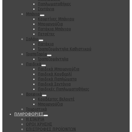
Παπλωματοθήκες
Σεντόνια
Μπάνιο
Κουρτίνες Μπάνιου
Μπουρνούζια
Πατάκια Μπάνιου
Πετσέτες
Σαλόνι
Πατάκια
Τραπεζομάντηλα Καθιστικού
Τραπεζαρία
Τραπεζομάντηλα
Παιδικά
Παιδικά Μπουρνούζια
Παιδικά Κουβερλί
Παιδικά Παπλώματα
Παιδικά Σεντόνια
Παιδικές Παπλωματοθήκες
Βρεφικά
Κουβέρτες Βελουτέ
Μπουρνούζια
Τουριστικά
ΠΛΗΡΟΦΟΡΙΕΣ
Η ΕΤΑΙΡΙΑ
ΟΡΟΙ ΧΡΗΣΗΣ
ΕΠΙΣΤΡΟΦΕΣ ΠΡΟΪΟΝΤΩΝ