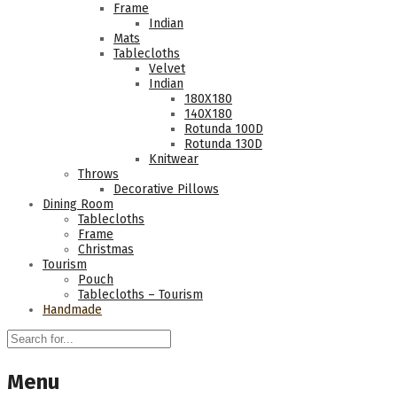
Frame
Indian
Mats
Tablecloths
Velvet
Indian
180Χ180
140Χ180
Rotunda 100D
Rotunda 130D
Knitwear
Throws
Decorative Pillows
Dining Room
Tablecloths
Frame
Christmas
Tourism
Pouch
Tablecloths – Tourism
Handmade
Menu