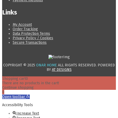
Payment methods
Links
My Account
Order Tracking
Data Protection Terms
Privacy Policy / Cookies
Secure Transactions
COPYRIGHT © 2025
ONAR HOME
ALL RIGHTS RESERVED. POWERED
BY
AT DESIGNS
Shopping cart
0
There are no products in the cart!
Continue shopping
0
Open toolbar
Accessibility Tools
Increase Text