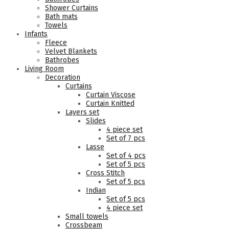
Shower Curtains
Bath mats
Towels
Infants
Fleece
Velvet Blankets
Bathrobes
Living Room
Decoration
Curtains
Curtain Viscose
Curtain Knitted
Layers set
Slides
4 piece set
Set of 7 pcs
Lasse
Set of 4 pcs
Set of 5 pcs
Cross Stitch
Set of 5 pcs
Indian
Set of 5 pcs
4 piece set
Small towels
Crossbeam