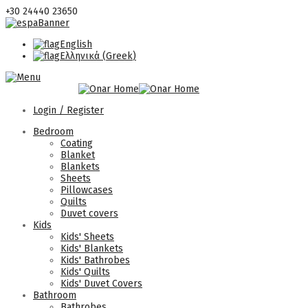
+30 24440 23650
English
Ελληνικά
(
Greek
)
Login / Register
Bedroom
Coating
Blanket
Blankets
Sheets
Pillowcases
Quilts
Duvet covers
Kids
Kids' Sheets
Kids' Blankets
Kids' Bathrobes
Kids' Quilts
Kids' Duvet Covers
Bathroom
Bathrobes