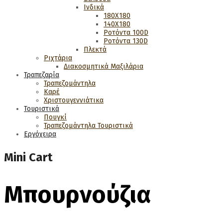
Ινδικά
180Χ180
140Χ180
Ροτόντα 100D
Ροτόντα 130D
Πλεκτά
Ριχτάρια
Διακοσμητικά Μαξιλάρια
Τραπεζαρία
Τραπεζομάντηλα
Καρέ
Χριστουγεννιάτικα
Τουριστικά
Πουγκί
Τραπεζομάντηλα Τουριστικά
Εργόχειρα
Mini Cart
Μπουρνούζια