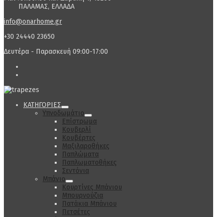
ΠΑΛΑΜΑΣ, ΕΛΛΑΔΑ
info@onarhome.gr
+30 24440 23650
Δευτέρα - Παρασκευή 09:00-17:00
ΚΑΤΗΓΟΡΙΕΣ
Υπνοδωμάτιο
Επίστρωμα
Κουβερλί
Κουβέρτες
Μαξιλαροθήκες
Παπλώματα
Παπλωματοθήκες
Σεντόνια
Μπάνιο
Κουρτίνες Μπάνιου
Μπουρνούζια
Πατάκια Μπάνιου
Πετσέτες