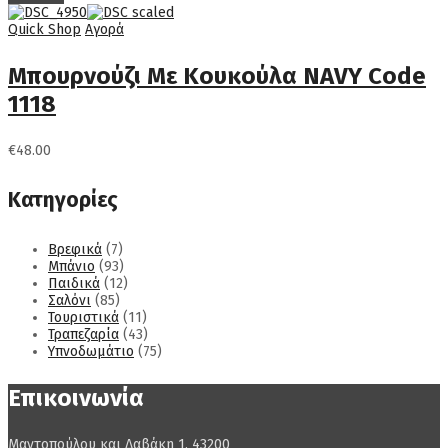
Quick Shop
Αγορά
Μπουρνούζι Με Κουκούλα NAVY Code
1118
€
48.00
Κατηγορίες
Βρεφικά
(7)
Μπάνιο
(93)
Παιδικά
(12)
Σαλόνι
(85)
Τουριστικά
(11)
Τραπεζαρία
(43)
Υπνοδωμάτιο
(75)
Επικοινωνία
Μαντοπούλου και Δαβάκη 1, 43200