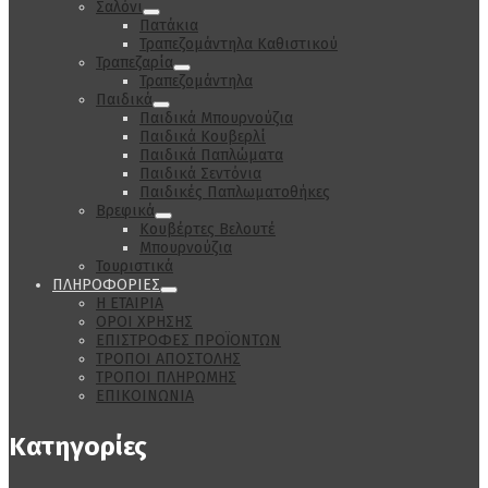
Σαλόνι
Πατάκια
Τραπεζομάντηλα Καθιστικού
Τραπεζαρία
Τραπεζομάντηλα
Παιδικά
Παιδικά Μπουρνούζια
Παιδικά Κουβερλί
Παιδικά Παπλώματα
Παιδικά Σεντόνια
Παιδικές Παπλωματοθήκες
Βρεφικά
Κουβέρτες Βελουτέ
Μπουρνούζια
Τουριστικά
ΠΛΗΡΟΦΟΡΙΕΣ
Η ΕΤΑΙΡΙΑ
ΟΡΟΙ ΧΡΗΣΗΣ
ΕΠΙΣΤΡΟΦΕΣ ΠΡΟΪΟΝΤΩΝ
ΤΡΟΠΟΙ ΑΠΟΣΤΟΛΗΣ
ΤΡΟΠΟΙ ΠΛΗΡΩΜΗΣ
ΕΠΙΚΟΙΝΩΝΙΑ
Κατηγορίες