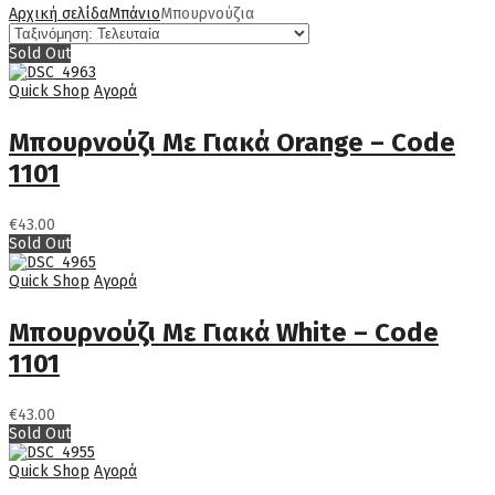
Αρχική σελίδα
Μπάνιο
Μπουρνούζια
Sold Out
Quick Shop
Αγορά
Μπουρνούζι Με Γιακά Orange – Code
1101
€
43.00
Sold Out
Quick Shop
Αγορά
Μπουρνούζι Με Γιακά White – Code
1101
€
43.00
Sold Out
Quick Shop
Αγορά