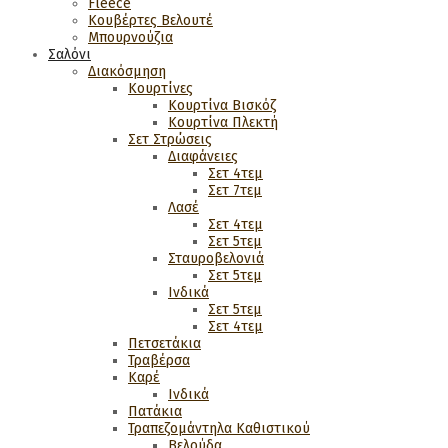
Fleece
Κουβέρτες Βελουτέ
Μπουρνούζια
Σαλόνι
Διακόσμηση
Κουρτίνες
Κουρτίνα Βισκόζ
Κουρτίνα Πλεκτή
Σετ Στρώσεις
Διαφάνειες
Σετ 4τεμ
Σετ 7τεμ
Λασέ
Σετ 4τεμ
Σετ 5τεμ
Σταυροβελονιά
Σετ 5τεμ
Ινδικά
Σετ 5τεμ
Σετ 4τεμ
Πετσετάκια
Τραβέρσα
Καρέ
Ινδικά
Πατάκια
Τραπεζομάντηλα Καθιστικού
Βελούδα