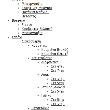
Μπουρνούζια
Κουρτίνες Μπάνιου
Πατάκια Μπάνιου
Πετσέτες
Βρεφικά
Fleece
Κουβέρτες Βελουτέ
Μπουρνούζια
Σαλόνι
Διακόσμηση
Κουρτίνες
Κουρτίνα Βισκόζ
Κουρτίνα Πλεκτή
Σετ Στρώσεις
Διαφάνειες
Σετ 4τεμ
Σετ 7τεμ
Λασέ
Σετ 4τεμ
Σετ 5τεμ
Σταυροβελονιά
Σετ 5τεμ
Ινδικά
Σετ 5τεμ
Σετ 4τεμ
Πετσετάκια