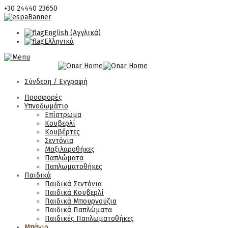
+30 24440 23650
English
(
Αγγλικά
)
Ελληνικά
Σύνδεση / Εγγραφή
Προσφορές
Υπνοδωμάτιο
Επίστρωμα
Κουβερλί
Κουβέρτες
Σεντόνια
Μαξιλαροθήκες
Παπλώματα
Παπλωματοθήκες
Παιδικά
Παιδικά Σεντόνια
Παιδικά Κουβερλί
Παιδικά Μπουρνούζια
Παιδικά Παπλώματα
Παιδικές Παπλωματοθήκες
Μπάνιο