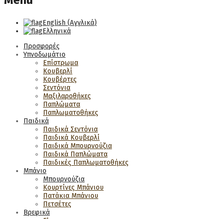
Menu
English
(
Αγγλικά
)
Ελληνικά
Προσφορές
Υπνοδωμάτιο
Επίστρωμα
Κουβερλί
Κουβέρτες
Σεντόνια
Μαξιλαροθήκες
Παπλώματα
Παπλωματοθήκες
Παιδικά
Παιδικά Σεντόνια
Παιδικά Κουβερλί
Παιδικά Μπουρνούζια
Παιδικά Παπλώματα
Παιδικές Παπλωματοθήκες
Μπάνιο
Μπουρνούζια
Κουρτίνες Μπάνιου
Πατάκια Μπάνιου
Πετσέτες
Βρεφικά