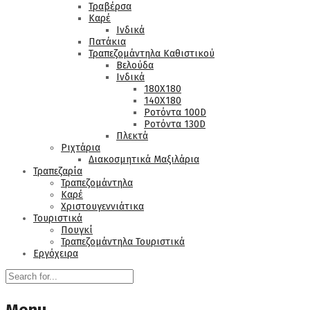
Τραβέρσα
Καρέ
Ινδικά
Πατάκια
Τραπεζομάντηλα Καθιστικού
Βελούδα
Ινδικά
180Χ180
140Χ180
Ροτόντα 100D
Ροτόντα 130D
Πλεκτά
Ριχτάρια
Διακοσμητικά Μαξιλάρια
Τραπεζαρία
Τραπεζομάντηλα
Καρέ
Χριστουγεννιάτικα
Τουριστικά
Πουγκί
Τραπεζομάντηλα Τουριστικά
Εργόχειρα