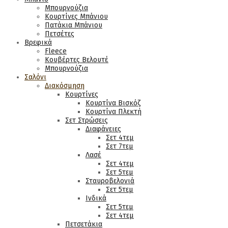
Μπουρνούζια
Κουρτίνες Μπάνιου
Πατάκια Μπάνιου
Πετσέτες
Βρεφικά
Fleece
Κουβέρτες Βελουτέ
Μπουρνούζια
Σαλόνι
Διακόσμηση
Κουρτίνες
Κουρτίνα Βισκόζ
Κουρτίνα Πλεκτή
Σετ Στρώσεις
Διαφάνειες
Σετ 4τεμ
Σετ 7τεμ
Λασέ
Σετ 4τεμ
Σετ 5τεμ
Σταυροβελονιά
Σετ 5τεμ
Ινδικά
Σετ 5τεμ
Σετ 4τεμ
Πετσετάκια