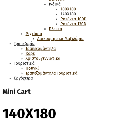
Ινδικά
180Χ180
140Χ180
Ροτόντα 100D
Ροτόντα 130D
Πλεκτά
Ριχτάρια
Διακοσμητικά Μαξιλάρια
Τραπεζαρία
Τραπεζομάντηλα
Καρέ
Χριστουγεννιάτικα
Τουριστικά
Πουγκί
Τραπεζομάντηλα Τουριστικά
Εργόχειρα
Mini Cart
140Χ180