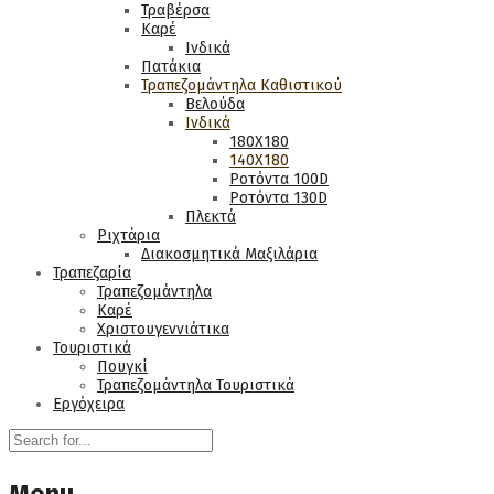
Τραβέρσα
Καρέ
Ινδικά
Πατάκια
Τραπεζομάντηλα Καθιστικού
Βελούδα
Ινδικά
180Χ180
140Χ180
Ροτόντα 100D
Ροτόντα 130D
Πλεκτά
Ριχτάρια
Διακοσμητικά Μαξιλάρια
Τραπεζαρία
Τραπεζομάντηλα
Καρέ
Χριστουγεννιάτικα
Τουριστικά
Πουγκί
Τραπεζομάντηλα Τουριστικά
Εργόχειρα