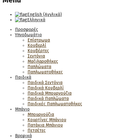
Menu
English
(
Αγγλικά
)
Ελληνικά
Προσφορές
Υπνοδωμάτιο
Επίστρωμα
Κουβερλί
Κουβέρτες
Σεντόνια
Μαξιλαροθήκες
Παπλώματα
Παπλωματοθήκες
Παιδικά
Παιδικά Σεντόνια
Παιδικά Κουβερλί
Παιδικά Μπουρνούζια
Παιδικά Παπλώματα
Παιδικές Παπλωματοθήκες
Μπάνιο
Μπουρνούζια
Κουρτίνες Μπάνιου
Πατάκια Μπάνιου
Πετσέτες
Βρεφικά