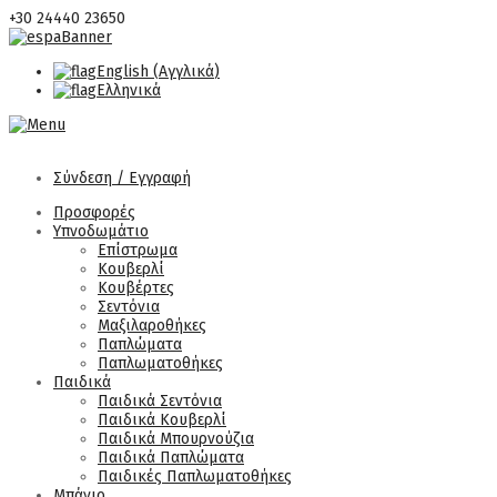
+30 24440 23650
English
(
Αγγλικά
)
Ελληνικά
Σύνδεση / Εγγραφή
Προσφορές
Υπνοδωμάτιο
Επίστρωμα
Κουβερλί
Κουβέρτες
Σεντόνια
Μαξιλαροθήκες
Παπλώματα
Παπλωματοθήκες
Παιδικά
Παιδικά Σεντόνια
Παιδικά Κουβερλί
Παιδικά Μπουρνούζια
Παιδικά Παπλώματα
Παιδικές Παπλωματοθήκες
Μπάνιο