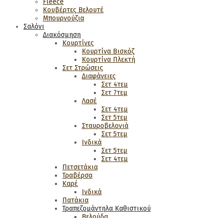
Fleece
Κουβέρτες Βελουτέ
Μπουρνούζια
Σαλόνι
Διακόσμηση
Κουρτίνες
Κουρτίνα Βισκόζ
Κουρτίνα Πλεκτή
Σετ Στρώσεις
Διαφάνειες
Σετ 4τεμ
Σετ 7τεμ
Λασέ
Σετ 4τεμ
Σετ 5τεμ
Σταυροβελονιά
Σετ 5τεμ
Ινδικά
Σετ 5τεμ
Σετ 4τεμ
Πετσετάκια
Τραβέρσα
Καρέ
Ινδικά
Πατάκια
Τραπεζομάντηλα Καθιστικού
Βελούδα