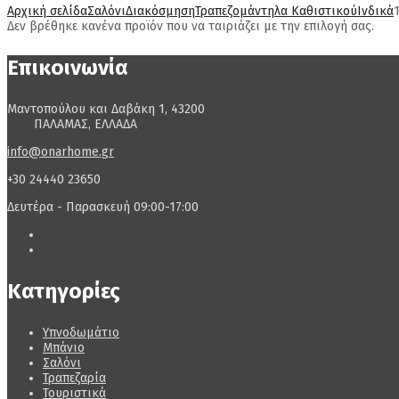
Αρχική σελίδα
Σαλόνι
Διακόσμηση
Τραπεζομάντηλα Καθιστικού
Ινδικά
Δεν βρέθηκε κανένα προϊόν που να ταιριάζει με την επιλογή σας.
Επικοινωνία
Μαντοπούλου και Δαβάκη 1, 43200
ΠΑΛΑΜΑΣ, ΕΛΛΑΔΑ
info@onarhome.gr
+30 24440 23650
Δευτέρα - Παρασκευή 09:00-17:00
Κατηγορίες
Υπνοδωμάτιο
Μπάνιο
Σαλόνι
Τραπεζαρία
Τουριστικά