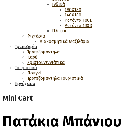
Ινδικά
180Χ180
140Χ180
Ροτόντα 100D
Ροτόντα 130D
Πλεκτά
Ριχτάρια
Διακοσμητικά Μαξιλάρια
Τραπεζαρία
Τραπεζομάντηλα
Καρέ
Χριστουγεννιάτικα
Τουριστικά
Πουγκί
Τραπεζομάντηλα Τουριστικά
Εργόχειρα
Mini Cart
Πατάκια Μπάνιου