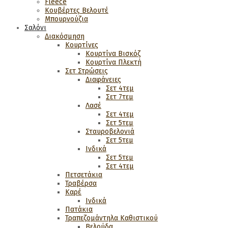
Fleece
Κουβέρτες Βελουτέ
Μπουρνούζια
Σαλόνι
Διακόσμηση
Κουρτίνες
Κουρτίνα Βισκόζ
Κουρτίνα Πλεκτή
Σετ Στρώσεις
Διαφάνειες
Σετ 4τεμ
Σετ 7τεμ
Λασέ
Σετ 4τεμ
Σετ 5τεμ
Σταυροβελονιά
Σετ 5τεμ
Ινδικά
Σετ 5τεμ
Σετ 4τεμ
Πετσετάκια
Τραβέρσα
Καρέ
Ινδικά
Πατάκια
Τραπεζομάντηλα Καθιστικού
Βελούδα