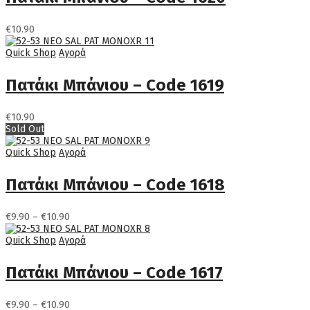
€
10.90
Quick Shop
Αγορά
Πατάκι Μπάνιου – Code 1619
€
10.90
Sold Out
Quick Shop
Αγορά
Πατάκι Μπάνιου – Code 1618
Price
€
9.90
–
€
10.90
range:
€9.90
Quick Shop
Αγορά
through
€10.90
Πατάκι Μπάνιου – Code 1617
Price
€
9.90
–
€
10.90