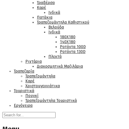
Τραβέρσα
Καρέ
Ινδικά
Πατάκια
Τραπεζομάντηλα Καθιστικού
Βελούδα
Ινδικά
180Χ180
140Χ180
Ροτόντα 100D
Ροτόντα 130D
Πλεκτά
Ριχτάρια
Διακοσμητικά Μαξιλάρια
Τραπεζαρία
Τραπεζομάντηλα
Καρέ
Χριστουγεννιάτικα
Τουριστικά
Πουγκί
Τραπεζομάντηλα Τουριστικά
Εργόχειρα