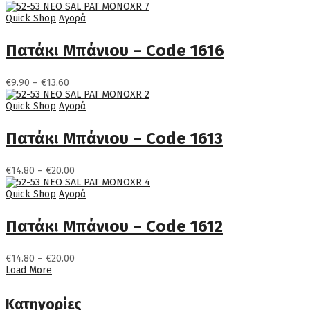
range:
€9.90
Quick Shop
Αγορά
through
€10.90
Πατάκι Μπάνιου – Code 1616
Price
€
9.90
–
€
13.60
range:
€9.90
Quick Shop
Αγορά
through
€13.60
Πατάκι Μπάνιου – Code 1613
Price
€
14.80
–
€
20.00
range:
€14.80
Quick Shop
Αγορά
through
€20.00
Πατάκι Μπάνιου – Code 1612
Price
€
14.80
–
€
20.00
range:
Load More
€14.80
through
Κατηγορίες
€20.00