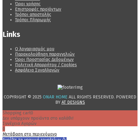
Όροι χρήσης
Επιστροφές προϊόντων
Τρόποι αποστολής
Τρόποι Πληρωμής
Links
Ο λογαριασμός μου
Παρακολούθηση παραγγελιών
Όροι Προστασίας Δεδομένων
Πολιτική Απορρήτου / Cookies
Ασφάλεια Συναλλαγών
COPYRIGHT © 2025
ONAR HOME
ALL RIGHTS RESERVED. POWERED
BY
AT DESIGNS
Shopping cart
0
Δεν υπάρχουν προϊόντα στο καλάθι!
Συνέχεια Αγορών
0
Μετάβαση στο περιεχόμενο
Ανοίξτε τη γραμμή εργαλείων