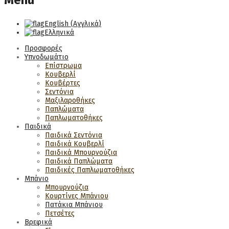
Menu
English
(
Αγγλικά
)
Ελληνικά
Προσφορές
Υπνοδωμάτιο
Επίστρωμα
Κουβερλί
Κουβέρτες
Σεντόνια
Μαξιλαροθήκες
Παπλώματα
Παπλωματοθήκες
Παιδικά
Παιδικά Σεντόνια
Παιδικά Κουβερλί
Παιδικά Μπουρνούζια
Παιδικά Παπλώματα
Παιδικές Παπλωματοθήκες
Μπάνιο
Μπουρνούζια
Κουρτίνες Μπάνιου
Πατάκια Μπάνιου
Πετσέτες
Βρεφικά