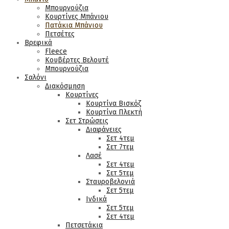
Μπουρνούζια
Κουρτίνες Μπάνιου
Πατάκια Μπάνιου
Πετσέτες
Βρεφικά
Fleece
Κουβέρτες Βελουτέ
Μπουρνούζια
Σαλόνι
Διακόσμηση
Κουρτίνες
Κουρτίνα Βισκόζ
Κουρτίνα Πλεκτή
Σετ Στρώσεις
Διαφάνειες
Σετ 4τεμ
Σετ 7τεμ
Λασέ
Σετ 4τεμ
Σετ 5τεμ
Σταυροβελονιά
Σετ 5τεμ
Ινδικά
Σετ 5τεμ
Σετ 4τεμ
Πετσετάκια