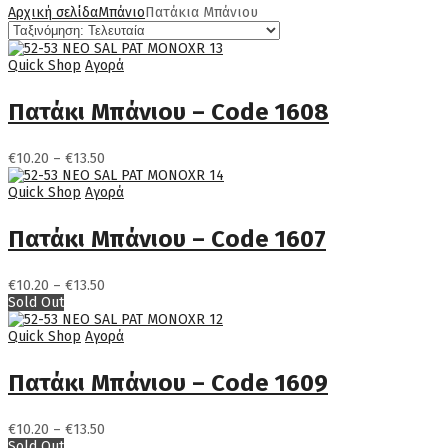
Αρχική σελίδα
Μπάνιο
Πατάκια Μπάνιου
Quick Shop
Αγορά
Πατάκι Μπάνιου – Code 1608
Price
€
10.20
–
€
13.50
range:
€10.20
Quick Shop
Αγορά
through
€13.50
Πατάκι Μπάνιου – Code 1607
Price
€
10.20
–
€
13.50
range:
Sold Out
€10.20
through
Quick Shop
Αγορά
€13.50
Πατάκι Μπάνιου – Code 1609
Price
€
10.20
–
€
13.50
range:
Sold Out