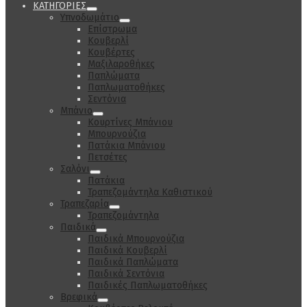
ΚΑΤΗΓΟΡΙΕΣ
Υπνοδωμάτιο
Επίστρωμα
Κουβερλί
Κουβέρτες
Μαξιλαροθήκες
Παπλώματα
Παπλωματοθήκες
Σεντόνια
Μπάνιο
Κουρτίνες Μπάνιου
Μπουρνούζια
Πατάκια Μπάνιου
Πετσέτες
Σαλόνι
Πατάκια
Τραπεζομάντηλα Καθιστικού
Τραπεζαρία
Τραπεζομάντηλα
Παιδικά
Παιδικά Μπουρνούζια
Παιδικά Κουβερλί
Παιδικά Παπλώματα
Παιδικά Σεντόνια
Παιδικές Παπλωματοθήκες
Βρεφικά