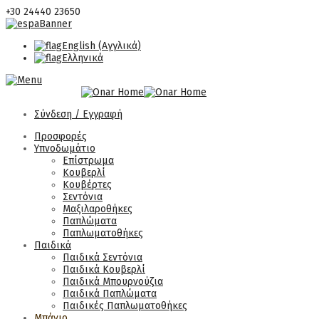
+30 24440 23650
English
(
Αγγλικά
)
Ελληνικά
Σύνδεση / Εγγραφή
Προσφορές
Υπνοδωμάτιο
Επίστρωμα
Κουβερλί
Κουβέρτες
Σεντόνια
Μαξιλαροθήκες
Παπλώματα
Παπλωματοθήκες
Παιδικά
Παιδικά Σεντόνια
Παιδικά Κουβερλί
Παιδικά Μπουρνούζια
Παιδικά Παπλώματα
Παιδικές Παπλωματοθήκες
Μπάνιο