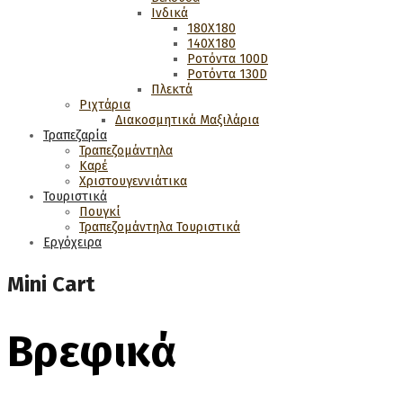
Ινδικά
180Χ180
140Χ180
Ροτόντα 100D
Ροτόντα 130D
Πλεκτά
Ριχτάρια
Διακοσμητικά Μαξιλάρια
Τραπεζαρία
Τραπεζομάντηλα
Καρέ
Χριστουγεννιάτικα
Τουριστικά
Πουγκί
Τραπεζομάντηλα Τουριστικά
Εργόχειρα
Mini Cart
Βρεφικά