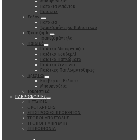
Μπουρνούζια
Πατάκια Μπάνιου
Πετσέτες
Σαλόνι
Πατάκια
Τραπεζομάντηλα Καθιστικού
Τραπεζαρία
Τραπεζομάντηλα
Παιδικά
Παιδικά Μπουρνούζια
Παιδικά Κουβερλί
Παιδικά Παπλώματα
Παιδικά Σεντόνια
Παιδικές Παπλωματοθήκες
Βρεφικά
Κουβέρτες Βελουτέ
Μπουρνούζια
Τουριστικά
ΠΛΗΡΟΦΟΡΙΕΣ
Η ΕΤΑΙΡΙΑ
ΟΡΟΙ ΧΡΗΣΗΣ
ΕΠΙΣΤΡΟΦΕΣ ΠΡΟΪΟΝΤΩΝ
ΤΡΟΠΟΙ ΑΠΟΣΤΟΛΗΣ
ΤΡΟΠΟΙ ΠΛΗΡΩΜΗΣ
ΕΠΙΚΟΙΝΩΝΙΑ