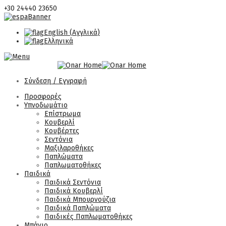
+30 24440 23650
English
(
Αγγλικά
)
Ελληνικά
Σύνδεση / Εγγραφή
Προσφορές
Υπνοδωμάτιο
Επίστρωμα
Κουβερλί
Κουβέρτες
Σεντόνια
Μαξιλαροθήκες
Παπλώματα
Παπλωματοθήκες
Παιδικά
Παιδικά Σεντόνια
Παιδικά Κουβερλί
Παιδικά Μπουρνούζια
Παιδικά Παπλώματα
Παιδικές Παπλωματοθήκες
Μπάνιο