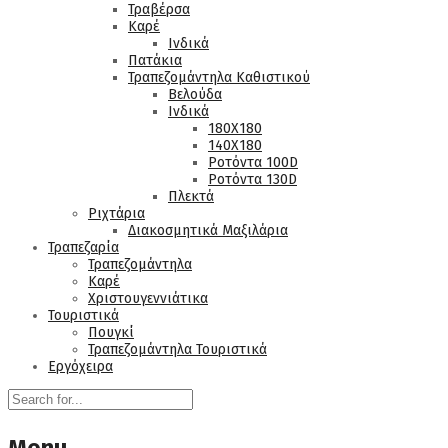
Τραβέρσα
Καρέ
Ινδικά
Πατάκια
Τραπεζομάντηλα Καθιστικού
Βελούδα
Ινδικά
180Χ180
140Χ180
Ροτόντα 100D
Ροτόντα 130D
Πλεκτά
Ριχτάρια
Διακοσμητικά Μαξιλάρια
Τραπεζαρία
Τραπεζομάντηλα
Καρέ
Χριστουγεννιάτικα
Τουριστικά
Πουγκί
Τραπεζομάντηλα Τουριστικά
Εργόχειρα