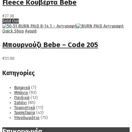
Fleece Κουβέρτα Βebe
€
27.30
Sold Out
Quick Shop
Αγορά
Μπουρνούζι Bebe – Code 205
€
31.00
Κατηγορίες
Βρεφικά
(7)
Μπάνιο
(93)
Παιδικά
(12)
Σαλόνι
(85)
Τουριστικά
(11)
Τραπεζαρία
(43)
Υπνοδωμάτιο
(75)
Επικοινωνία