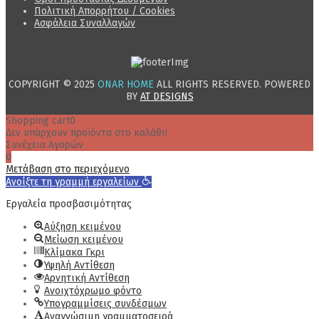
Πολιτική Απορρήτου / Cookies
Ασφάλεια Συναλλαγών
COPYRIGHT © 2025
ONAR HOME
ALL RIGHTS RESERVED. POWERED
BY
AT DESIGNS
Shopping cart
0
Δεν υπάρχουν προϊόντα στο καλάθι!
Συνέχεια Αγορών
0
Μετάβαση στο περιεχόμενο
Ανοίξτε τη γραμμή εργαλείων
Εργαλεία προσβασιμότητας
Αύξηση κειμένου
Μείωση κειμένου
Κλίμακα Γκρι
Υψηλή Αντίθεση
Αρνητική Αντίθεση
Ανοιχτόχρωμο φόντο
Υπογραμμίσεις συνδέσμων
Αναγνώσιμη γραμματοσειρά