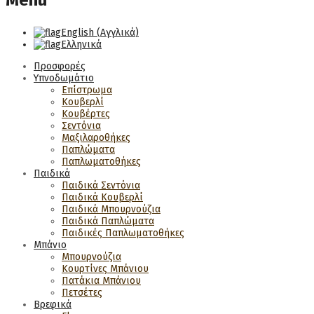
Menu
English
(
Αγγλικά
)
Ελληνικά
Προσφορές
Υπνοδωμάτιο
Επίστρωμα
Κουβερλί
Κουβέρτες
Σεντόνια
Μαξιλαροθήκες
Παπλώματα
Παπλωματοθήκες
Παιδικά
Παιδικά Σεντόνια
Παιδικά Κουβερλί
Παιδικά Μπουρνούζια
Παιδικά Παπλώματα
Παιδικές Παπλωματοθήκες
Μπάνιο
Μπουρνούζια
Κουρτίνες Μπάνιου
Πατάκια Μπάνιου
Πετσέτες
Βρεφικά