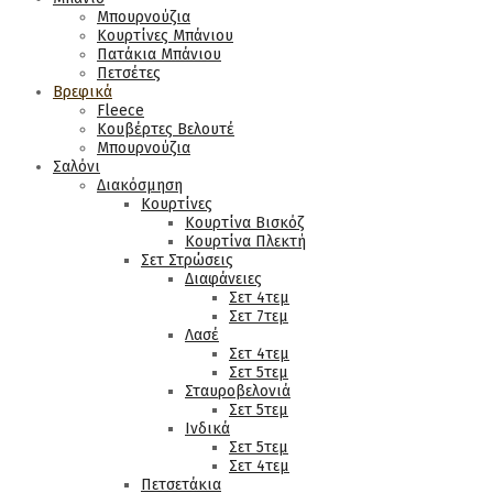
Μπουρνούζια
Κουρτίνες Μπάνιου
Πατάκια Μπάνιου
Πετσέτες
Βρεφικά
Fleece
Κουβέρτες Βελουτέ
Μπουρνούζια
Σαλόνι
Διακόσμηση
Κουρτίνες
Κουρτίνα Βισκόζ
Κουρτίνα Πλεκτή
Σετ Στρώσεις
Διαφάνειες
Σετ 4τεμ
Σετ 7τεμ
Λασέ
Σετ 4τεμ
Σετ 5τεμ
Σταυροβελονιά
Σετ 5τεμ
Ινδικά
Σετ 5τεμ
Σετ 4τεμ
Πετσετάκια