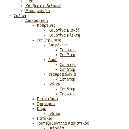
Fleece
Κουβέρτες Βελουτέ
Μπουρνούζια
Σαλόνι
Διακόσμηση
Κουρτίνες
Κουρτίνα Βισκόζ
Κουρτίνα Πλεκτή
Σετ Στρώσεις
Διαφάνειες
Σετ 4τεμ
Σετ 7τεμ
Λασέ
Σετ 4τεμ
Σετ 5τεμ
Σταυροβελονιά
Σετ 5τεμ
Ινδικά
Σετ 5τεμ
Σετ 4τεμ
Πετσετάκια
Τραβέρσα
Καρέ
Ινδικά
Πατάκια
Τραπεζομάντηλα Καθιστικού
Βελούδα