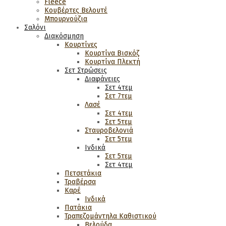
Fleece
Κουβέρτες Βελουτέ
Μπουρνούζια
Σαλόνι
Διακόσμηση
Κουρτίνες
Κουρτίνα Βισκόζ
Κουρτίνα Πλεκτή
Σετ Στρώσεις
Διαφάνειες
Σετ 4τεμ
Σετ 7τεμ
Λασέ
Σετ 4τεμ
Σετ 5τεμ
Σταυροβελονιά
Σετ 5τεμ
Ινδικά
Σετ 5τεμ
Σετ 4τεμ
Πετσετάκια
Τραβέρσα
Καρέ
Ινδικά
Πατάκια
Τραπεζομάντηλα Καθιστικού
Βελούδα