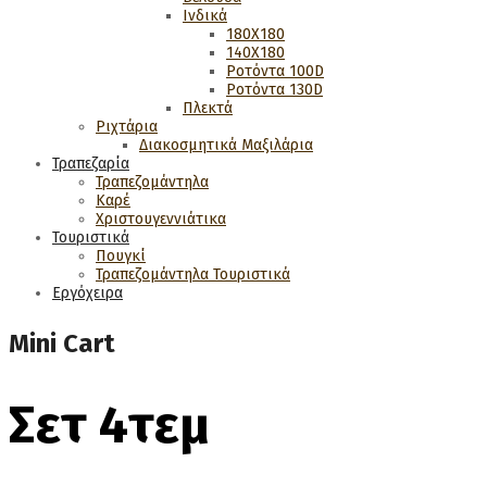
Ινδικά
180Χ180
140Χ180
Ροτόντα 100D
Ροτόντα 130D
Πλεκτά
Ριχτάρια
Διακοσμητικά Μαξιλάρια
Τραπεζαρία
Τραπεζομάντηλα
Καρέ
Χριστουγεννιάτικα
Τουριστικά
Πουγκί
Τραπεζομάντηλα Τουριστικά
Εργόχειρα
Mini Cart
Σετ 4τεμ