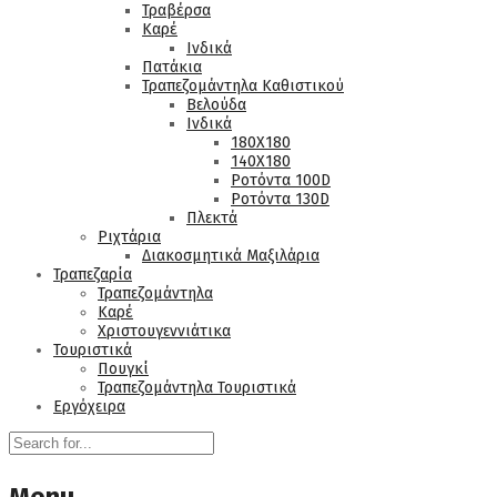
Τραβέρσα
Καρέ
Ινδικά
Πατάκια
Τραπεζομάντηλα Καθιστικού
Βελούδα
Ινδικά
180Χ180
140Χ180
Ροτόντα 100D
Ροτόντα 130D
Πλεκτά
Ριχτάρια
Διακοσμητικά Μαξιλάρια
Τραπεζαρία
Τραπεζομάντηλα
Καρέ
Χριστουγεννιάτικα
Τουριστικά
Πουγκί
Τραπεζομάντηλα Τουριστικά
Εργόχειρα