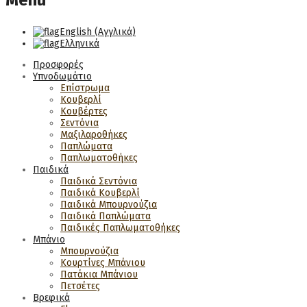
Menu
English
(
Αγγλικά
)
Ελληνικά
Προσφορές
Υπνοδωμάτιο
Επίστρωμα
Κουβερλί
Κουβέρτες
Σεντόνια
Μαξιλαροθήκες
Παπλώματα
Παπλωματοθήκες
Παιδικά
Παιδικά Σεντόνια
Παιδικά Κουβερλί
Παιδικά Μπουρνούζια
Παιδικά Παπλώματα
Παιδικές Παπλωματοθήκες
Μπάνιο
Μπουρνούζια
Κουρτίνες Μπάνιου
Πατάκια Μπάνιου
Πετσέτες
Βρεφικά