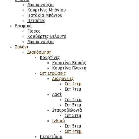
Μπουρνούζια
Κουρτίνες Μπάνιου
Πατάκια Μπάνιου
Πετσέτες
Βρεφικά
Fleece
Κουβέρτες Βελουτέ
Μπουρνούζια
Σαλόνι
Διακόσμηση
Κουρτίνες
Κουρτίνα Βισκόζ
Κουρτίνα Πλεκτή
Σετ Στρώσεις
Διαφάνειες
Σετ 4τεμ
Σετ 7τεμ
Λασέ
Σετ 4τεμ
Σετ 5τεμ
Σταυροβελονιά
Σετ 5τεμ
Ινδικά
Σετ 5τεμ
Σετ 4τεμ
Πετσετάκια