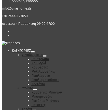
ΠΑΛΑΜΑΣ, ΕΛΛΑΔΑ
info@onarhome.gr
+30 24440 23650
Δευτέρα - Παρασκευή 09:00-17:00
ΚΑΤΗΓΟΡΙΕΣ
Υπνοδωμάτιο
Επίστρωμα
Κουβερλί
Κουβέρτες
Μαξιλαροθήκες
Παπλώματα
Παπλωματοθήκες
Σεντόνια
Μπάνιο
Κουρτίνες Μπάνιου
Μπουρνούζια
Πατάκια Μπάνιου
Πετσέτες
Σαλόνι