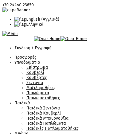
+30 24440 23650
English
(
Αγγλικά
)
Ελληνικά
Σύνδεση / Εγγραφή
Προσφορές
Υπνοδωμάτιο
Επίστρωμα
Κουβερλί
Κουβέρτες
Σεντόνια
Μαξιλαροθήκες
Παπλώματα
Παπλωματοθήκες
Παιδικά
Παιδικά Σεντόνια
Παιδικά Κουβερλί
Παιδικά Μπουρνούζια
Παιδικά Παπλώματα
Παιδικές Παπλωματοθήκες
Μπάνιο