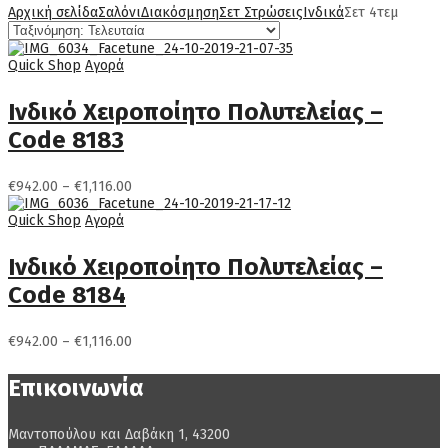
Αρχική σελίδα
Σαλόνι
Διακόσμηση
Σετ Στρώσεις
Ινδικά
Σετ 4τεμ
Quick Shop
Αγορά
Ινδικό Χειροποίητο Πολυτελείας –
Code 8183
Price
€
942.00
–
€
1,116.00
range:
€942.00
Quick Shop
Αγορά
through
€1,116.00
Ινδικό Χειροποίητο Πολυτελείας –
Code 8184
Price
€
942.00
–
€
1,116.00
range:
€942.00
Επικοινωνία
through
€1,116.00
Μαντοπούλου και Δαβάκη 1, 43200