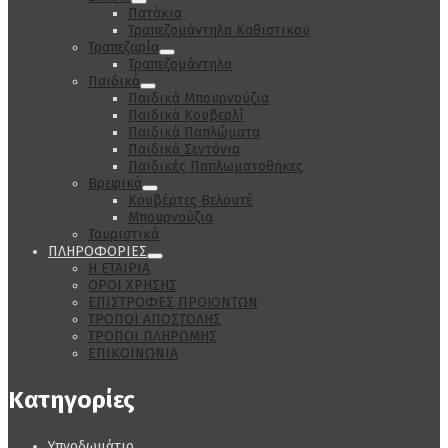
Πατάκια
Τραπεζομάντηλα Καθιστικού
Τραπεζαρία
Τραπεζομάντηλα
Παιδικά
Παιδικά Μπουρνούζια
Παιδικά Κουβερλί
Παιδικά Παπλώματα
Παιδικά Σεντόνια
Παιδικές Παπλωματοθήκες
Βρεφικά
Κουβέρτες Βελουτέ
Μπουρνούζια
Τουριστικά
ΠΛΗΡΟΦΟΡΙΕΣ
Η ΕΤΑΙΡΙΑ
ΟΡΟΙ ΧΡΗΣΗΣ
ΕΠΙΣΤΡΟΦΕΣ ΠΡΟΪΟΝΤΩΝ
ΤΡΟΠΟΙ ΑΠΟΣΤΟΛΗΣ
ΤΡΟΠΟΙ ΠΛΗΡΩΜΗΣ
ΕΠΙΚΟΙΝΩΝΙΑ
Κατηγορίες
Υπνοδωμάτιο