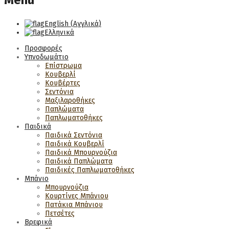
Menu
English
(
Αγγλικά
)
Ελληνικά
Προσφορές
Υπνοδωμάτιο
Επίστρωμα
Κουβερλί
Κουβέρτες
Σεντόνια
Μαξιλαροθήκες
Παπλώματα
Παπλωματοθήκες
Παιδικά
Παιδικά Σεντόνια
Παιδικά Κουβερλί
Παιδικά Μπουρνούζια
Παιδικά Παπλώματα
Παιδικές Παπλωματοθήκες
Μπάνιο
Μπουρνούζια
Κουρτίνες Μπάνιου
Πατάκια Μπάνιου
Πετσέτες
Βρεφικά