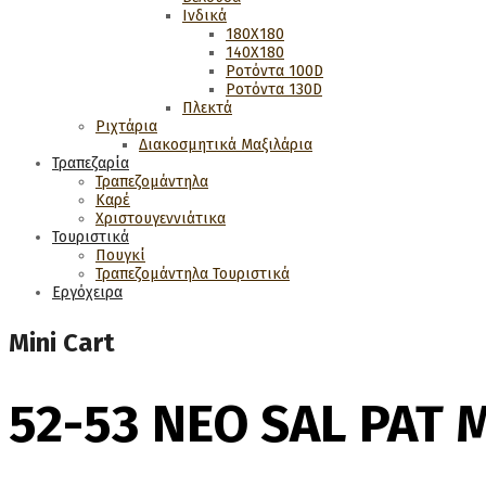
Ινδικά
180Χ180
140Χ180
Ροτόντα 100D
Ροτόντα 130D
Πλεκτά
Ριχτάρια
Διακοσμητικά Μαξιλάρια
Τραπεζαρία
Τραπεζομάντηλα
Καρέ
Χριστουγεννιάτικα
Τουριστικά
Πουγκί
Τραπεζομάντηλα Τουριστικά
Εργόχειρα
Mini Cart
52-53 NEO SAL PAT