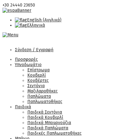
+30 24440 23650
English
(
Αγγλικά
)
Ελληνικά
Σύνδεση / Εγγραφή
Προσφορές
Υπνοδωμάτιο
Επίστρωμα
Κουβερλί
Κουβέρτες
Σεντόνια
Μαξιλαροθήκες
Παπλώματα
Παπλωματοθήκες
Παιδικά
Παιδικά Σεντόνια
Παιδικά Κουβερλί
Παιδικά Μπουρνούζια
Παιδικά Παπλώματα
Παιδικές Παπλωματοθήκες
Μπάνιο