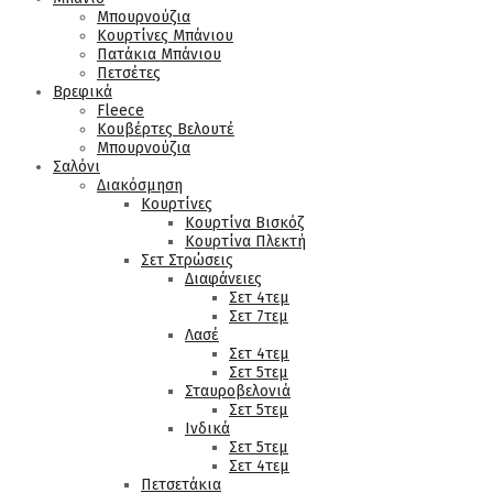
Μπουρνούζια
Κουρτίνες Μπάνιου
Πατάκια Μπάνιου
Πετσέτες
Βρεφικά
Fleece
Κουβέρτες Βελουτέ
Μπουρνούζια
Σαλόνι
Διακόσμηση
Κουρτίνες
Κουρτίνα Βισκόζ
Κουρτίνα Πλεκτή
Σετ Στρώσεις
Διαφάνειες
Σετ 4τεμ
Σετ 7τεμ
Λασέ
Σετ 4τεμ
Σετ 5τεμ
Σταυροβελονιά
Σετ 5τεμ
Ινδικά
Σετ 5τεμ
Σετ 4τεμ
Πετσετάκια