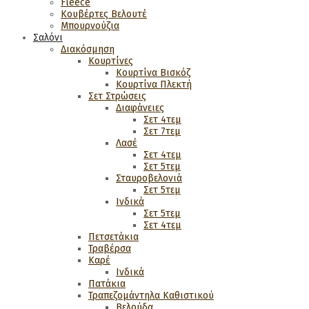
Fleece
Κουβέρτες Βελουτέ
Μπουρνούζια
Σαλόνι
Διακόσμηση
Κουρτίνες
Κουρτίνα Βισκόζ
Κουρτίνα Πλεκτή
Σετ Στρώσεις
Διαφάνειες
Σετ 4τεμ
Σετ 7τεμ
Λασέ
Σετ 4τεμ
Σετ 5τεμ
Σταυροβελονιά
Σετ 5τεμ
Ινδικά
Σετ 5τεμ
Σετ 4τεμ
Πετσετάκια
Τραβέρσα
Καρέ
Ινδικά
Πατάκια
Τραπεζομάντηλα Καθιστικού
Βελούδα