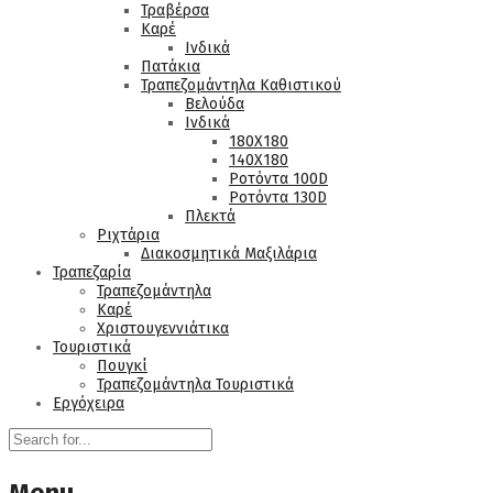
Τραβέρσα
Καρέ
Ινδικά
Πατάκια
Τραπεζομάντηλα Καθιστικού
Βελούδα
Ινδικά
180Χ180
140Χ180
Ροτόντα 100D
Ροτόντα 130D
Πλεκτά
Ριχτάρια
Διακοσμητικά Μαξιλάρια
Τραπεζαρία
Τραπεζομάντηλα
Καρέ
Χριστουγεννιάτικα
Τουριστικά
Πουγκί
Τραπεζομάντηλα Τουριστικά
Εργόχειρα