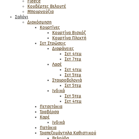
Fleece
Κουβέρτες Βελουτέ
Μπουρνούζια
Σαλόνι
Διακόσμηση
Κουρτίνες
Κουρτίνα Βισκόζ
Κουρτίνα Πλεκτή
Σετ Στρώσεις
Διαφάνειες
Σετ 4τεμ
Σετ 7τεμ
Λασέ
Σετ 4τεμ
Σετ 5τεμ
Σταυροβελονιά
Σετ 5τεμ
Ινδικά
Σετ 5τεμ
Σετ 4τεμ
Πετσετάκια
Τραβέρσα
Καρέ
Ινδικά
Πατάκια
Τραπεζομάντηλα Καθιστικού
Βελούδα