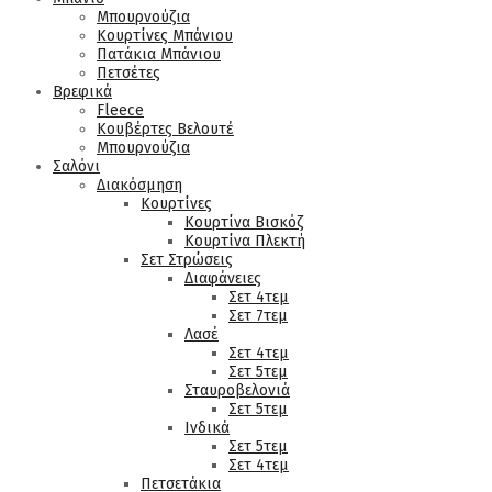
Μπουρνούζια
Κουρτίνες Μπάνιου
Πατάκια Μπάνιου
Πετσέτες
Βρεφικά
Fleece
Κουβέρτες Βελουτέ
Μπουρνούζια
Σαλόνι
Διακόσμηση
Κουρτίνες
Κουρτίνα Βισκόζ
Κουρτίνα Πλεκτή
Σετ Στρώσεις
Διαφάνειες
Σετ 4τεμ
Σετ 7τεμ
Λασέ
Σετ 4τεμ
Σετ 5τεμ
Σταυροβελονιά
Σετ 5τεμ
Ινδικά
Σετ 5τεμ
Σετ 4τεμ
Πετσετάκια