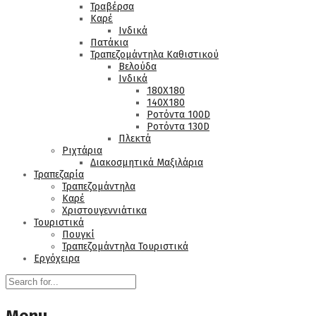
Τραβέρσα
Καρέ
Ινδικά
Πατάκια
Τραπεζομάντηλα Καθιστικού
Βελούδα
Ινδικά
180Χ180
140Χ180
Ροτόντα 100D
Ροτόντα 130D
Πλεκτά
Ριχτάρια
Διακοσμητικά Μαξιλάρια
Τραπεζαρία
Τραπεζομάντηλα
Καρέ
Χριστουγεννιάτικα
Τουριστικά
Πουγκί
Τραπεζομάντηλα Τουριστικά
Εργόχειρα