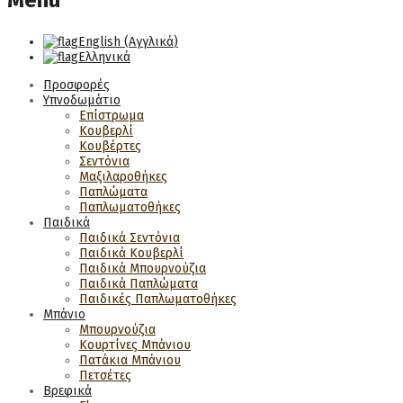
Menu
English
(
Αγγλικά
)
Ελληνικά
Προσφορές
Υπνοδωμάτιο
Επίστρωμα
Κουβερλί
Κουβέρτες
Σεντόνια
Μαξιλαροθήκες
Παπλώματα
Παπλωματοθήκες
Παιδικά
Παιδικά Σεντόνια
Παιδικά Κουβερλί
Παιδικά Μπουρνούζια
Παιδικά Παπλώματα
Παιδικές Παπλωματοθήκες
Μπάνιο
Μπουρνούζια
Κουρτίνες Μπάνιου
Πατάκια Μπάνιου
Πετσέτες
Βρεφικά