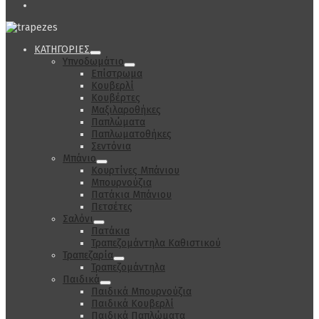
ΚΑΤΗΓΟΡΙΕΣ
Υπνοδωμάτιο
Επίστρωμα
Κουβερλί
Κουβέρτες
Μαξιλαροθήκες
Παπλώματα
Παπλωματοθήκες
Σεντόνια
Μπάνιο
Κουρτίνες Μπάνιου
Μπουρνούζια
Πατάκια Μπάνιου
Πετσέτες
Σαλόνι
Πατάκια
Τραπεζομάντηλα Καθιστικού
Τραπεζαρία
Τραπεζομάντηλα
Παιδικά
Παιδικά Μπουρνούζια
Παιδικά Κουβερλί
Παιδικά Παπλώματα