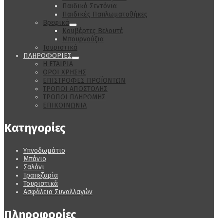
Παιδικά Σεντόνια
Παιδικές Παπλωματοθήκες
Βρεφικά
Κουβέρτες Βελουτέ
Μπουρνούζια
Τουριστικά
ΠΛΗΡΟΦΟΡΙΕΣ
Η ΕΤΑΙΡΙΑ
ΟΡΟΙ ΧΡΗΣΗΣ
ΕΠΙΣΤΡΟΦΕΣ ΠΡΟΪΟΝΤΩΝ
ΤΡΟΠΟΙ ΑΠΟΣΤΟΛΗΣ
ΤΡΟΠΟΙ ΠΛΗΡΩΜΗΣ
ΕΠΙΚΟΙΝΩΝΙΑ
Κατηγορίες
Υπνοδωμάτιο
Μπάνιο
Σαλόνι
Τραπεζαρία
Τουριστικά
Ασφάλεια Συναλλαγών
Πληροφορίες