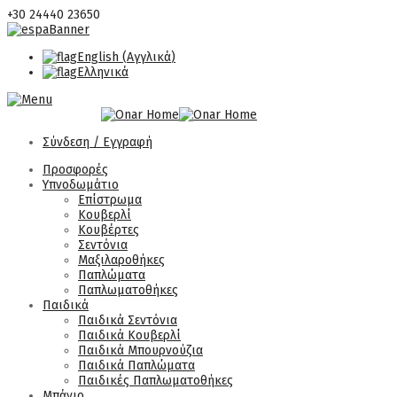
+30 24440 23650
English
(
Αγγλικά
)
Ελληνικά
Σύνδεση / Εγγραφή
Προσφορές
Υπνοδωμάτιο
Επίστρωμα
Κουβερλί
Κουβέρτες
Σεντόνια
Μαξιλαροθήκες
Παπλώματα
Παπλωματοθήκες
Παιδικά
Παιδικά Σεντόνια
Παιδικά Κουβερλί
Παιδικά Μπουρνούζια
Παιδικά Παπλώματα
Παιδικές Παπλωματοθήκες
Μπάνιο