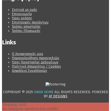
Σχετικά με εμάς
Επικοινωνία
Όροι χρήσης
Επιστροφές προϊόντων
Τρόποι αποστολής
Τρόποι Πληρωμής
Links
Ο λογαριασμός μου
Παρακολούθηση παραγγελιών
Όροι Προστασίας Δεδομένων
Πολιτική Απορρήτου / Cookies
Ασφάλεια Συναλλαγών
COPYRIGHT © 2025
ONAR HOME
ALL RIGHTS RESERVED. POWERED
BY
AT DESIGNS
Shopping cart
0
Δεν υπάρχουν προϊόντα στο καλάθι!