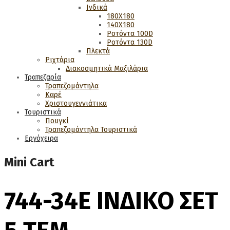
Ινδικά
180Χ180
140Χ180
Ροτόντα 100D
Ροτόντα 130D
Πλεκτά
Ριχτάρια
Διακοσμητικά Μαξιλάρια
Τραπεζαρία
Τραπεζομάντηλα
Καρέ
Χριστουγεννιάτικα
Τουριστικά
Πουγκί
Τραπεζομάντηλα Τουριστικά
Εργόχειρα
Mini Cart
744-34Ε ΙΝΔΙΚΟ ΣΕΤ