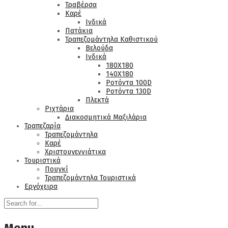
Τραβέρσα
Καρέ
Ινδικά
Πατάκια
Τραπεζομάντηλα Καθιστικού
Βελούδα
Ινδικά
180Χ180
140Χ180
Ροτόντα 100D
Ροτόντα 130D
Πλεκτά
Ριχτάρια
Διακοσμητικά Μαξιλάρια
Τραπεζαρία
Τραπεζομάντηλα
Καρέ
Χριστουγεννιάτικα
Τουριστικά
Πουγκί
Τραπεζομάντηλα Τουριστικά
Εργόχειρα