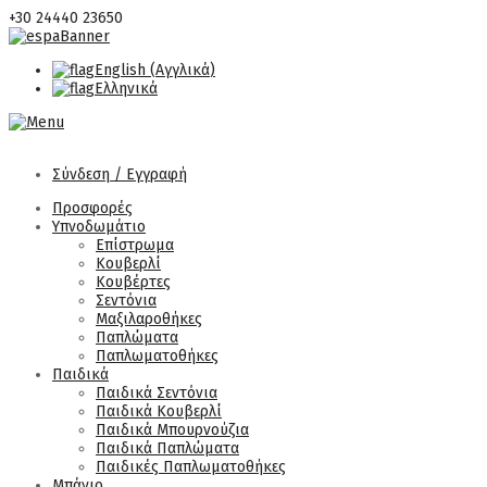
+30 24440 23650
English
(
Αγγλικά
)
Ελληνικά
Σύνδεση / Εγγραφή
Προσφορές
Υπνοδωμάτιο
Επίστρωμα
Κουβερλί
Κουβέρτες
Σεντόνια
Μαξιλαροθήκες
Παπλώματα
Παπλωματοθήκες
Παιδικά
Παιδικά Σεντόνια
Παιδικά Κουβερλί
Παιδικά Μπουρνούζια
Παιδικά Παπλώματα
Παιδικές Παπλωματοθήκες
Μπάνιο