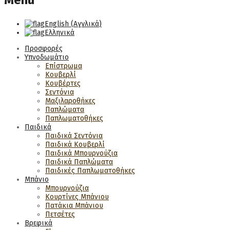
Menu
English
(
Αγγλικά
)
Ελληνικά
Προσφορές
Υπνοδωμάτιο
Επίστρωμα
Κουβερλί
Κουβέρτες
Σεντόνια
Μαξιλαροθήκες
Παπλώματα
Παπλωματοθήκες
Παιδικά
Παιδικά Σεντόνια
Παιδικά Κουβερλί
Παιδικά Μπουρνούζια
Παιδικά Παπλώματα
Παιδικές Παπλωματοθήκες
Μπάνιο
Μπουρνούζια
Κουρτίνες Μπάνιου
Πατάκια Μπάνιου
Πετσέτες
Βρεφικά