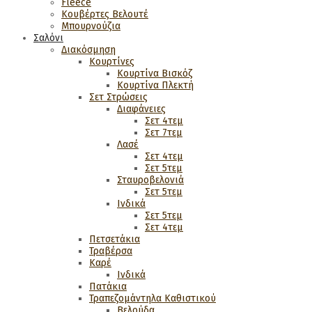
Fleece
Κουβέρτες Βελουτέ
Μπουρνούζια
Σαλόνι
Διακόσμηση
Κουρτίνες
Κουρτίνα Βισκόζ
Κουρτίνα Πλεκτή
Σετ Στρώσεις
Διαφάνειες
Σετ 4τεμ
Σετ 7τεμ
Λασέ
Σετ 4τεμ
Σετ 5τεμ
Σταυροβελονιά
Σετ 5τεμ
Ινδικά
Σετ 5τεμ
Σετ 4τεμ
Πετσετάκια
Τραβέρσα
Καρέ
Ινδικά
Πατάκια
Τραπεζομάντηλα Καθιστικού
Βελούδα