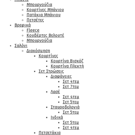
Μπουρνούζια
Κουρτίνες Μπάνιου
Πατάκια Μπάνιου
Πετσέτες
Βρεφικά
Fleece
Κουβέρτες Βελουτέ
Μπουρνούζια
Σαλόνι
Διακόσμηση
Κουρτίνες
Κουρτίνα Βισκόζ
Κουρτίνα Πλεκτή
Σετ Στρώσεις
Διαφάνειες
Σετ 4τεμ
Σετ 7τεμ
Λασέ
Σετ 4τεμ
Σετ 5τεμ
Σταυροβελονιά
Σετ 5τεμ
Ινδικά
Σετ 5τεμ
Σετ 4τεμ
Πετσετάκια