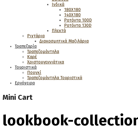
Ινδικά
180Χ180
140Χ180
Ροτόντα 100D
Ροτόντα 130D
Πλεκτά
Ριχτάρια
Διακοσμητικά Μαξιλάρια
Τραπεζαρία
Τραπεζομάντηλα
Καρέ
Χριστουγεννιάτικα
Τουριστικά
Πουγκί
Τραπεζομάντηλα Τουριστικά
Εργόχειρα
Mini Cart
lookbook-collectio