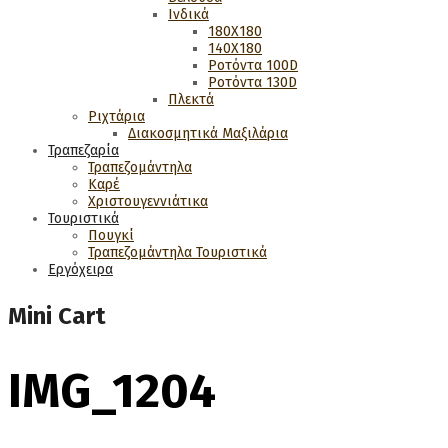
Ινδικά
180Χ180
140Χ180
Ροτόντα 100D
Ροτόντα 130D
Πλεκτά
Ριχτάρια
Διακοσμητικά Μαξιλάρια
Τραπεζαρία
Τραπεζομάντηλα
Καρέ
Χριστουγεννιάτικα
Τουριστικά
Πουγκί
Τραπεζομάντηλα Τουριστικά
Εργόχειρα
Mini Cart
IMG_1204