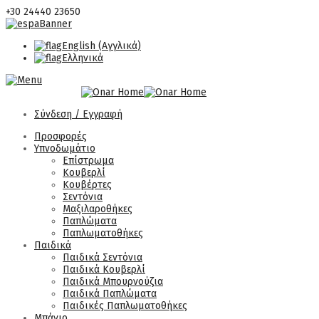
+30 24440 23650
English
(
Αγγλικά
)
Ελληνικά
Σύνδεση / Εγγραφή
Προσφορές
Υπνοδωμάτιο
Επίστρωμα
Κουβερλί
Κουβέρτες
Σεντόνια
Μαξιλαροθήκες
Παπλώματα
Παπλωματοθήκες
Παιδικά
Παιδικά Σεντόνια
Παιδικά Κουβερλί
Παιδικά Μπουρνούζια
Παιδικά Παπλώματα
Παιδικές Παπλωματοθήκες
Μπάνιο