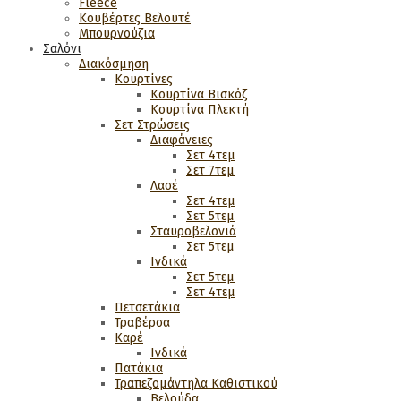
Fleece
Κουβέρτες Βελουτέ
Μπουρνούζια
Σαλόνι
Διακόσμηση
Κουρτίνες
Κουρτίνα Βισκόζ
Κουρτίνα Πλεκτή
Σετ Στρώσεις
Διαφάνειες
Σετ 4τεμ
Σετ 7τεμ
Λασέ
Σετ 4τεμ
Σετ 5τεμ
Σταυροβελονιά
Σετ 5τεμ
Ινδικά
Σετ 5τεμ
Σετ 4τεμ
Πετσετάκια
Τραβέρσα
Καρέ
Ινδικά
Πατάκια
Τραπεζομάντηλα Καθιστικού
Βελούδα