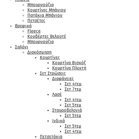
Μπουρνούζια
Κουρτίνες Μπάνιου
Πατάκια Μπάνιου
Πετσέτες
Βρεφικά
Fleece
Κουβέρτες Βελουτέ
Μπουρνούζια
Σαλόνι
Διακόσμηση
Κουρτίνες
Κουρτίνα Βισκόζ
Κουρτίνα Πλεκτή
Σετ Στρώσεις
Διαφάνειες
Σετ 4τεμ
Σετ 7τεμ
Λασέ
Σετ 4τεμ
Σετ 5τεμ
Σταυροβελονιά
Σετ 5τεμ
Ινδικά
Σετ 5τεμ
Σετ 4τεμ
Πετσετάκια