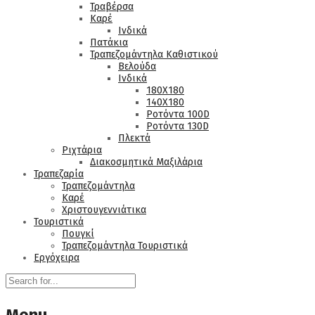
Τραβέρσα
Καρέ
Ινδικά
Πατάκια
Τραπεζομάντηλα Καθιστικού
Βελούδα
Ινδικά
180Χ180
140Χ180
Ροτόντα 100D
Ροτόντα 130D
Πλεκτά
Ριχτάρια
Διακοσμητικά Μαξιλάρια
Τραπεζαρία
Τραπεζομάντηλα
Καρέ
Χριστουγεννιάτικα
Τουριστικά
Πουγκί
Τραπεζομάντηλα Τουριστικά
Εργόχειρα