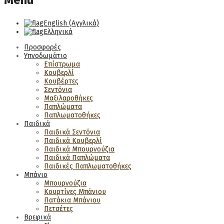
Menu
English
(
Αγγλικά
)
Ελληνικά
Προσφορές
Υπνοδωμάτιο
Επίστρωμα
Κουβερλί
Κουβέρτες
Σεντόνια
Μαξιλαροθήκες
Παπλώματα
Παπλωματοθήκες
Παιδικά
Παιδικά Σεντόνια
Παιδικά Κουβερλί
Παιδικά Μπουρνούζια
Παιδικά Παπλώματα
Παιδικές Παπλωματοθήκες
Μπάνιο
Μπουρνούζια
Κουρτίνες Μπάνιου
Πατάκια Μπάνιου
Πετσέτες
Βρεφικά