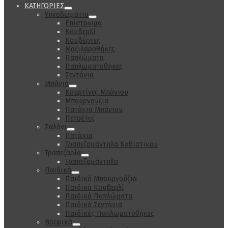
ΚΑΤΗΓΟΡΙΕΣ
Υπνοδωμάτιο
Επίστρωμα
Κουβερλί
Κουβέρτες
Μαξιλαροθήκες
Παπλώματα
Παπλωματοθήκες
Σεντόνια
Μπάνιο
Κουρτίνες Μπάνιου
Μπουρνούζια
Πατάκια Μπάνιου
Πετσέτες
Σαλόνι
Πατάκια
Τραπεζομάντηλα Καθιστικού
Τραπεζαρία
Τραπεζομάντηλα
Παιδικά
Παιδικά Μπουρνούζια
Παιδικά Κουβερλί
Παιδικά Παπλώματα
Παιδικά Σεντόνια
Παιδικές Παπλωματοθήκες
Βρεφικά