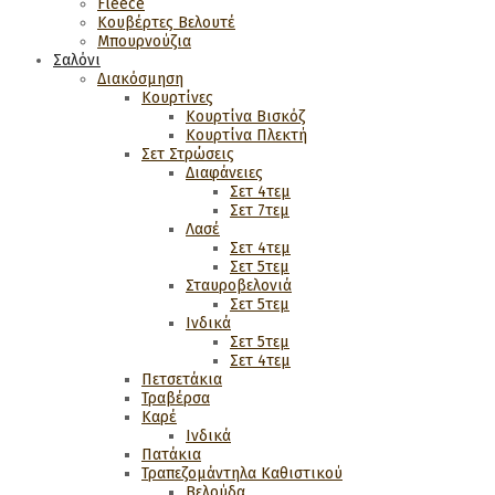
Fleece
Κουβέρτες Βελουτέ
Μπουρνούζια
Σαλόνι
Διακόσμηση
Κουρτίνες
Κουρτίνα Βισκόζ
Κουρτίνα Πλεκτή
Σετ Στρώσεις
Διαφάνειες
Σετ 4τεμ
Σετ 7τεμ
Λασέ
Σετ 4τεμ
Σετ 5τεμ
Σταυροβελονιά
Σετ 5τεμ
Ινδικά
Σετ 5τεμ
Σετ 4τεμ
Πετσετάκια
Τραβέρσα
Καρέ
Ινδικά
Πατάκια
Τραπεζομάντηλα Καθιστικού
Βελούδα