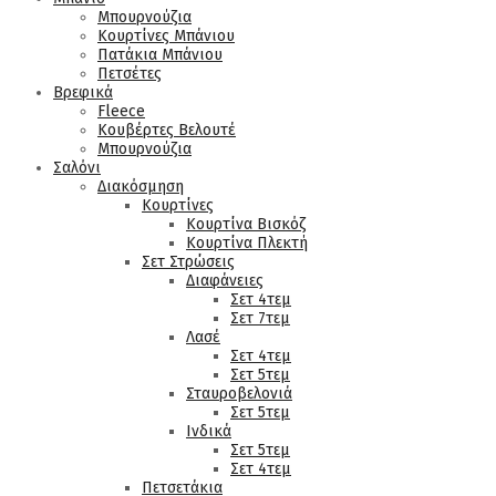
Μπουρνούζια
Κουρτίνες Μπάνιου
Πατάκια Μπάνιου
Πετσέτες
Βρεφικά
Fleece
Κουβέρτες Βελουτέ
Μπουρνούζια
Σαλόνι
Διακόσμηση
Κουρτίνες
Κουρτίνα Βισκόζ
Κουρτίνα Πλεκτή
Σετ Στρώσεις
Διαφάνειες
Σετ 4τεμ
Σετ 7τεμ
Λασέ
Σετ 4τεμ
Σετ 5τεμ
Σταυροβελονιά
Σετ 5τεμ
Ινδικά
Σετ 5τεμ
Σετ 4τεμ
Πετσετάκια