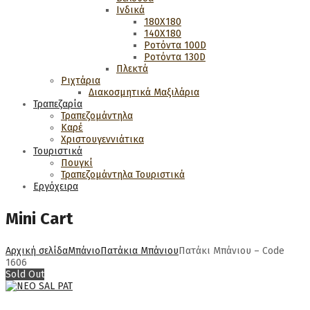
Ινδικά
180Χ180
140Χ180
Ροτόντα 100D
Ροτόντα 130D
Πλεκτά
Ριχτάρια
Διακοσμητικά Μαξιλάρια
Τραπεζαρία
Τραπεζομάντηλα
Καρέ
Χριστουγεννιάτικα
Τουριστικά
Πουγκί
Τραπεζομάντηλα Τουριστικά
Εργόχειρα
Mini Cart
Αρχική σελίδα
Μπάνιο
Πατάκια Μπάνιου
Πατάκι Μπάνιου – Code
1606
Sold Out