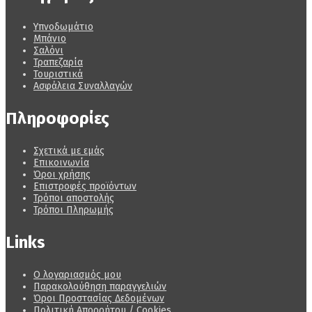
Υπνοδωμάτιο
Μπάνιο
Σαλόνι
Τραπεζαρία
Τουριστικά
Ασφάλεια Συναλλαγών
Πληροφορίες
Σχετικά με εμάς
Επικοινωνία
Όροι χρήσης
Επιστροφές προϊόντων
Τρόποι αποστολής
Τρόποι Πληρωμής
Links
Ο λογαριασμός μου
Παρακολούθηση παραγγελιών
Όροι Προστασίας Δεδομένων
Πολιτική Απορρήτου / Cookies