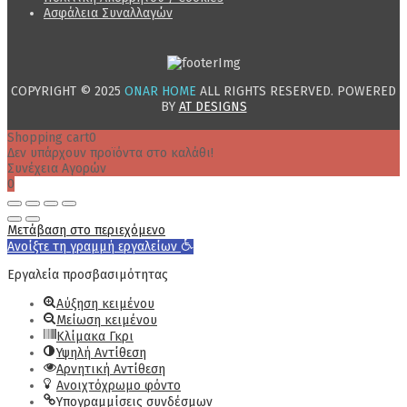
Ασφάλεια Συναλλαγών
COPYRIGHT © 2025
ONAR HOME
ALL RIGHTS RESERVED. POWERED
BY
AT DESIGNS
Shopping cart
0
Δεν υπάρχουν προϊόντα στο καλάθι!
Συνέχεια Αγορών
0
Μετάβαση στο περιεχόμενο
Ανοίξτε τη γραμμή εργαλείων
Εργαλεία προσβασιμότητας
Αύξηση κειμένου
Μείωση κειμένου
Κλίμακα Γκρι
Υψηλή Αντίθεση
Αρνητική Αντίθεση
Ανοιχτόχρωμο φόντο
Υπογραμμίσεις συνδέσμων