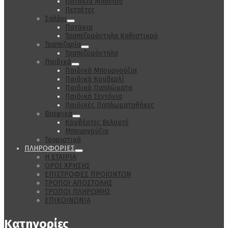
Πατάκια Μπάνιου
Πετσέτες
Σαλόνι
Πατάκια
Τραπεζομάντηλα Καθιστικού
Τραπεζαρία
Τραπεζομάντηλα
Παιδικά
Παιδικά Μπουρνούζια
Παιδικά Κουβερλί
Παιδικά Παπλώματα
Παιδικά Σεντόνια
Παιδικές Παπλωματοθήκες
Βρεφικά
Κουβέρτες Βελουτέ
Μπουρνούζια
Τουριστικά
ΠΛΗΡΟΦΟΡΙΕΣ
Η ΕΤΑΙΡΙΑ
ΟΡΟΙ ΧΡΗΣΗΣ
ΕΠΙΣΤΡΟΦΕΣ ΠΡΟΪΟΝΤΩΝ
ΤΡΟΠΟΙ ΑΠΟΣΤΟΛΗΣ
ΤΡΟΠΟΙ ΠΛΗΡΩΜΗΣ
ΕΠΙΚΟΙΝΩΝΙΑ
Κατηγορίες