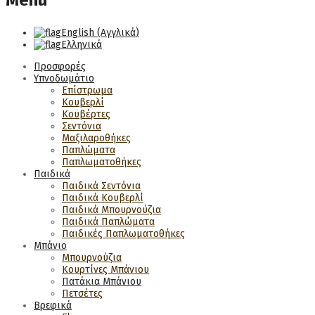
Menu
English
(
Αγγλικά
)
Ελληνικά
Προσφορές
Υπνοδωμάτιο
Επίστρωμα
Κουβερλί
Κουβέρτες
Σεντόνια
Μαξιλαροθήκες
Παπλώματα
Παπλωματοθήκες
Παιδικά
Παιδικά Σεντόνια
Παιδικά Κουβερλί
Παιδικά Μπουρνούζια
Παιδικά Παπλώματα
Παιδικές Παπλωματοθήκες
Μπάνιο
Μπουρνούζια
Κουρτίνες Μπάνιου
Πατάκια Μπάνιου
Πετσέτες
Βρεφικά