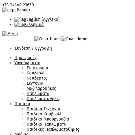
+30 24440 23650
English
(
Αγγλικά
)
Ελληνικά
Σύνδεση / Εγγραφή
Προσφορές
Υπνοδωμάτιο
Επίστρωμα
Κουβερλί
Κουβέρτες
Σεντόνια
Μαξιλαροθήκες
Παπλώματα
Παπλωματοθήκες
Παιδικά
Παιδικά Σεντόνια
Παιδικά Κουβερλί
Παιδικά Μπουρνούζια
Παιδικά Παπλώματα
Παιδικές Παπλωματοθήκες
Μπάνιο