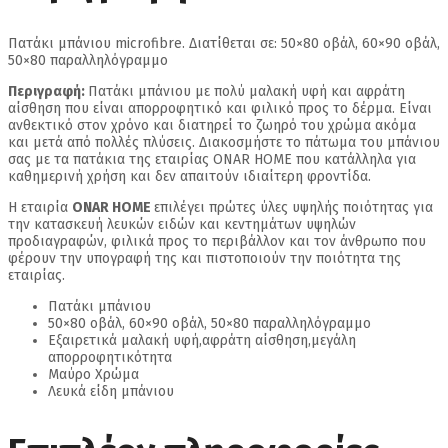
Πατάκι μπάνιου microfibre. Διατίθεται σε: 50×80 οβάλ, 60×90 οβάλ,
50×80 παραλληλόγραμμο
Περιγραφή:
Πατάκι μπάνιου με πολύ μαλακή υφή και αφράτη
αίσθηση που είναι απορροφητικό και φιλικό προς το δέρμα. Είναι
ανθεκτικό στον χρόνο και διατηρεί το ζωηρό του χρώμα ακόμα
και μετά από πολλές πλύσεις. Διακοσμήστε το πάτωμα του μπάνιου
σας με τα πατάκια της εταιρίας ONAR HOME που κατάλληλα για
καθημερινή χρήση και δεν απαιτούν ιδιαίτερη φροντίδα.
Η εταιρία
ONAR HOME
επιλέγει πρώτες ύλες υψηλής ποιότητας για
την κατασκευή λευκών ειδών και κεντημάτων υψηλών
προδιαγραφών, φιλικά προς το περιβάλλον και τον άνθρωπο που
φέρουν την υπογραφή της και πιστοποιούν την ποιότητα της
εταιρίας.
Πατάκι μπάνιου
50×80 οβάλ, 60×90 οβάλ, 50×80 παραλληλόγραμμο
Εξαιρετικά μαλακή υφή,αφράτη αίσθηση,μεγάλη
απορροφητικότητα
Μαύρο Χρώμα
Λευκά είδη μπάνιου