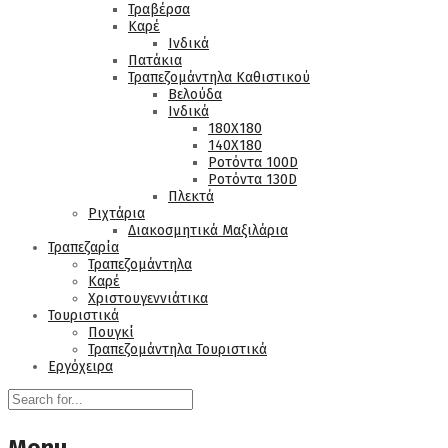
Τραβέρσα
Καρέ
Ινδικά
Πατάκια
Τραπεζομάντηλα Καθιστικού
Βελούδα
Ινδικά
180Χ180
140Χ180
Ροτόντα 100D
Ροτόντα 130D
Πλεκτά
Ριχτάρια
Διακοσμητικά Μαξιλάρια
Τραπεζαρία
Τραπεζομάντηλα
Καρέ
Χριστουγεννιάτικα
Τουριστικά
Πουγκί
Τραπεζομάντηλα Τουριστικά
Εργόχειρα