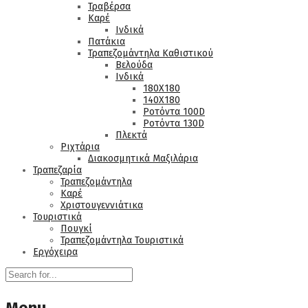
Τραβέρσα
Καρέ
Ινδικά
Πατάκια
Τραπεζομάντηλα Καθιστικού
Βελούδα
Ινδικά
180Χ180
140Χ180
Ροτόντα 100D
Ροτόντα 130D
Πλεκτά
Ριχτάρια
Διακοσμητικά Μαξιλάρια
Τραπεζαρία
Τραπεζομάντηλα
Καρέ
Χριστουγεννιάτικα
Τουριστικά
Πουγκί
Τραπεζομάντηλα Τουριστικά
Εργόχειρα