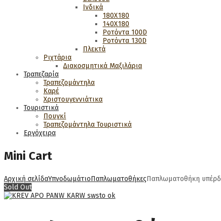
Ινδικά
180Χ180
140Χ180
Ροτόντα 100D
Ροτόντα 130D
Πλεκτά
Ριχτάρια
Διακοσμητικά Μαξιλάρια
Τραπεζαρία
Τραπεζομάντηλα
Καρέ
Χριστουγεννιάτικα
Τουριστικά
Πουγκί
Τραπεζομάντηλα Τουριστικά
Εργόχειρα
Mini Cart
Αρχική σελίδα
Υπνοδωμάτιο
Παπλωματοθήκες
Παπλωματοθήκη υπέρδι
Sold Out