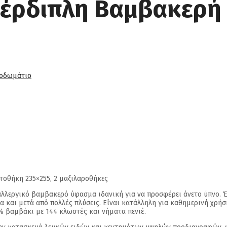
ρδιπλη Βαμβακερή 
οδωμάτιο
τοθήκη 235×255, 2 μαξιλαροθήκες
λεργικό βαμβακερό ύφασμα ιδανική για να προσφέρει άνετο ύπνο. Έχ
και μετά από πολλές πλύσεις. Είναι κατάλληλη για καθημερινή χρήση 
βαμβάκι με 144 κλωστές και νήματα πενιέ.