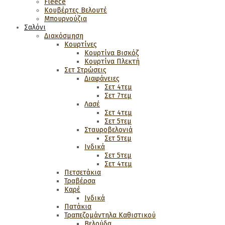
Fleece
Κουβέρτες Βελουτέ
Μπουρνούζια
Σαλόνι
Διακόσμηση
Κουρτίνες
Κουρτίνα Βισκόζ
Κουρτίνα Πλεκτή
Σετ Στρώσεις
Διαφάνειες
Σετ 4τεμ
Σετ 7τεμ
Λασέ
Σετ 4τεμ
Σετ 5τεμ
Σταυροβελονιά
Σετ 5τεμ
Ινδικά
Σετ 5τεμ
Σετ 4τεμ
Πετσετάκια
Τραβέρσα
Καρέ
Ινδικά
Πατάκια
Τραπεζομάντηλα Καθιστικού
Βελούδα