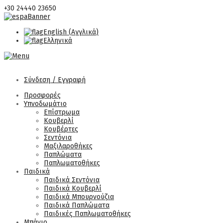
+30 24440 23650
English
(
Αγγλικά
)
Ελληνικά
Σύνδεση / Εγγραφή
Προσφορές
Υπνοδωμάτιο
Επίστρωμα
Κουβερλί
Κουβέρτες
Σεντόνια
Μαξιλαροθήκες
Παπλώματα
Παπλωματοθήκες
Παιδικά
Παιδικά Σεντόνια
Παιδικά Κουβερλί
Παιδικά Μπουρνούζια
Παιδικά Παπλώματα
Παιδικές Παπλωματοθήκες
Μπάνιο