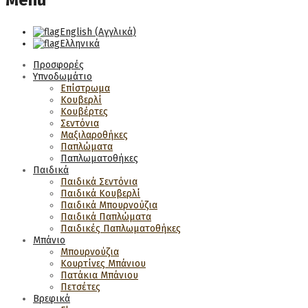
Menu
English
(
Αγγλικά
)
Ελληνικά
Προσφορές
Υπνοδωμάτιο
Επίστρωμα
Κουβερλί
Κουβέρτες
Σεντόνια
Μαξιλαροθήκες
Παπλώματα
Παπλωματοθήκες
Παιδικά
Παιδικά Σεντόνια
Παιδικά Κουβερλί
Παιδικά Μπουρνούζια
Παιδικά Παπλώματα
Παιδικές Παπλωματοθήκες
Μπάνιο
Μπουρνούζια
Κουρτίνες Μπάνιου
Πατάκια Μπάνιου
Πετσέτες
Βρεφικά