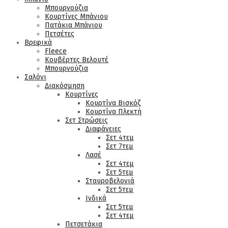
Μπουρνούζια
Κουρτίνες Μπάνιου
Πατάκια Μπάνιου
Πετσέτες
Βρεφικά
Fleece
Κουβέρτες Βελουτέ
Μπουρνούζια
Σαλόνι
Διακόσμηση
Κουρτίνες
Κουρτίνα Βισκόζ
Κουρτίνα Πλεκτή
Σετ Στρώσεις
Διαφάνειες
Σετ 4τεμ
Σετ 7τεμ
Λασέ
Σετ 4τεμ
Σετ 5τεμ
Σταυροβελονιά
Σετ 5τεμ
Ινδικά
Σετ 5τεμ
Σετ 4τεμ
Πετσετάκια