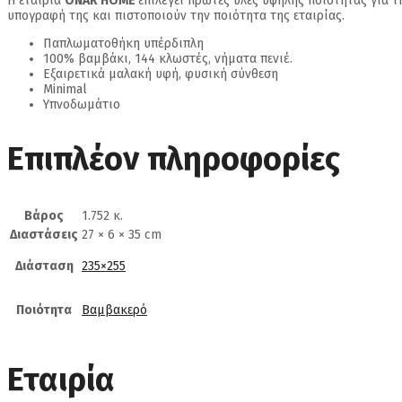
Η εταιρία
ONAR HOME
επιλέγει πρώτες ύλες υψηλής ποιότητας για
υπογραφή της και πιστοποιούν την ποιότητα της εταιρίας.
Παπλωματοθήκη υπέρδιπλη
100% βαμβάκι, 144 κλωστές, νήματα πενιέ.
Εξαιρετικά μαλακή υφή, φυσική σύνθεση
Minimal
Υπνοδωμάτιο
Επιπλέον πληροφορίες
Βάρος
1.752 κ.
Διαστάσεις
27 × 6 × 35 cm
Διάσταση
235×255
Ποιότητα
Βαμβακερό
Εταιρία