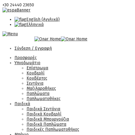
+30 24440 23650
English
(
Αγγλικά
)
Ελληνικά
Σύνδεση / Εγγραφή
Προσφορές
Υπνοδωμάτιο
Επίστρωμα
Κουβερλί
Κουβέρτες
Σεντόνια
Μαξιλαροθήκες
Παπλώματα
Παπλωματοθήκες
Παιδικά
Παιδικά Σεντόνια
Παιδικά Κουβερλί
Παιδικά Μπουρνούζια
Παιδικά Παπλώματα
Παιδικές Παπλωματοθήκες
Μπάνιο