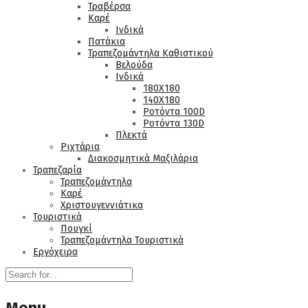
Τραβέρσα
Καρέ
Ινδικά
Πατάκια
Τραπεζομάντηλα Καθιστικού
Βελούδα
Ινδικά
180Χ180
140Χ180
Ροτόντα 100D
Ροτόντα 130D
Πλεκτά
Ριχτάρια
Διακοσμητικά Μαξιλάρια
Τραπεζαρία
Τραπεζομάντηλα
Καρέ
Χριστουγεννιάτικα
Τουριστικά
Πουγκί
Τραπεζομάντηλα Τουριστικά
Εργόχειρα