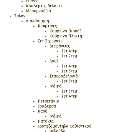
Fleece
Κουβέρτες Βελουτέ
Μπουρνούζια
Σαλόνι
Διακόσμηση
Κουρτίνες
Κουρτίνα Βισκόζ
Κουρτίνα Πλεκτή
Σετ Στρώσεις
Διαφάνειες
Σετ 4τεμ
Σετ 7τεμ
Λασέ
Σετ 4τεμ
Σετ 5τεμ
Σταυροβελονιά
Σετ 5τεμ
Ινδικά
Σετ 5τεμ
Σετ 4τεμ
Πετσετάκια
Τραβέρσα
Καρέ
Ινδικά
Πατάκια
Τραπεζομάντηλα Καθιστικού
Βελούδα