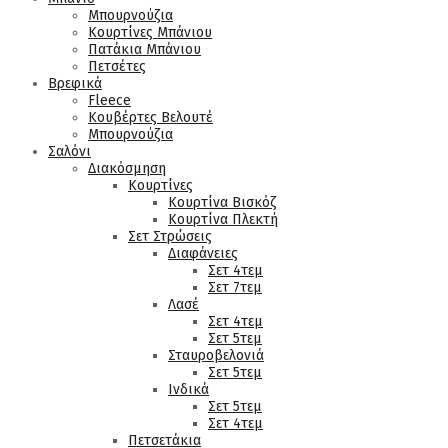
Μπουρνούζια
Κουρτίνες Μπάνιου
Πατάκια Μπάνιου
Πετσέτες
Βρεφικά
Fleece
Κουβέρτες Βελουτέ
Μπουρνούζια
Σαλόνι
Διακόσμηση
Κουρτίνες
Κουρτίνα Βισκόζ
Κουρτίνα Πλεκτή
Σετ Στρώσεις
Διαφάνειες
Σετ 4τεμ
Σετ 7τεμ
Λασέ
Σετ 4τεμ
Σετ 5τεμ
Σταυροβελονιά
Σετ 5τεμ
Ινδικά
Σετ 5τεμ
Σετ 4τεμ
Πετσετάκια