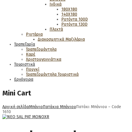
Ινδικά
180Χ180
140Χ180
Ροτόντα 100D
Ροτόντα 130D
Πλεκτά
Ριχτάρια
Διακοσμητικά Μαξιλάρια
Τραπεζαρία
Τραπεζομάντηλα
Καρέ
Χριστουγεννιάτικα
Τουριστικά
Πουγκί
Τραπεζομάντηλα Τουριστικά
Εργόχειρα
Mini Cart
Αρχική σελίδα
Μπάνιο
Πατάκια Μπάνιου
Πατάκι Μπάνιου – Code
1610