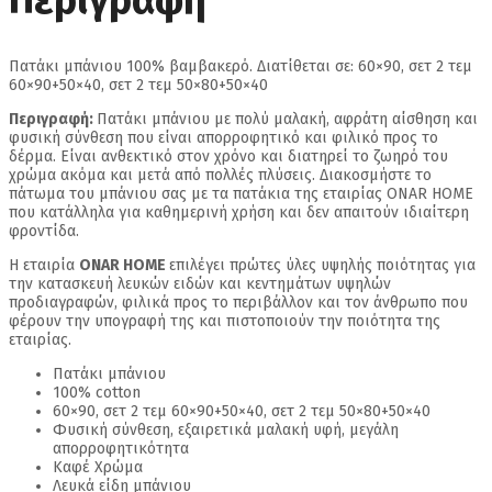
Περιγραφή
Πατάκι μπάνιου 100% βαμβακερό. Διατίθεται σε: 60×90, σετ 2 τεμ
60×90+50×40, σετ 2 τεμ 50×80+50×40
Περιγραφή:
Πατάκι μπάνιου με πολύ μαλακή, αφράτη αίσθηση και
φυσική σύνθεση που είναι απορροφητικό και φιλικό προς το
δέρμα. Είναι ανθεκτικό στον χρόνο και διατηρεί το ζωηρό του
χρώμα ακόμα και μετά από πολλές πλύσεις. Διακοσμήστε το
πάτωμα του μπάνιου σας με τα πατάκια της εταιρίας ONAR HOME
που κατάλληλα για καθημερινή χρήση και δεν απαιτούν ιδιαίτερη
φροντίδα.
Η εταιρία
ONAR HOME
επιλέγει πρώτες ύλες υψηλής ποιότητας για
την κατασκευή λευκών ειδών και κεντημάτων υψηλών
προδιαγραφών, φιλικά προς το περιβάλλον και τον άνθρωπο που
φέρουν την υπογραφή της και πιστοποιούν την ποιότητα της
εταιρίας.
Πατάκι μπάνιου
100% cotton
60×90, σετ 2 τεμ 60×90+50×40, σετ 2 τεμ 50×80+50×40
Φυσική σύνθεση, εξαιρετικά μαλακή υφή, μεγάλη
απορροφητικότητα
Καφέ Χρώμα
Λευκά είδη μπάνιου