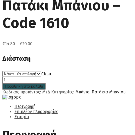
Πατάκι Μπάνιου –
Code 1610
Price
€
14.80
–
€
20.00
range:
€14.80
Διάσταση
through
€20.00
Clear
Προσθήκη στο καλάθι
Κωδικός προϊόντος:
Μ/Δ
Κατηγορίες:
Μπάνιο
,
Πατάκια Μπάνιου
Περιγραφή
Επιπλέον πληροφορίες
Εταιρία