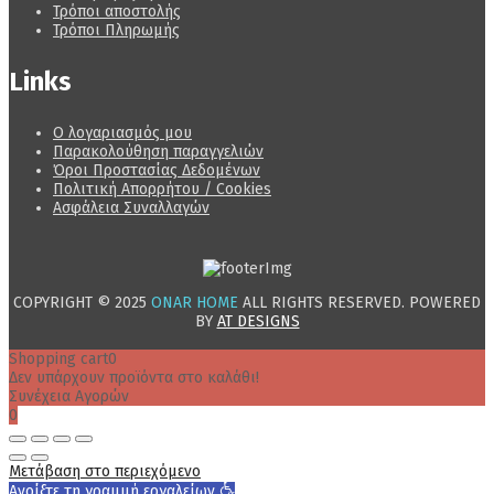
Τρόποι αποστολής
Τρόποι Πληρωμής
Links
Ο λογαριασμός μου
Παρακολούθηση παραγγελιών
Όροι Προστασίας Δεδομένων
Πολιτική Απορρήτου / Cookies
Ασφάλεια Συναλλαγών
COPYRIGHT © 2025
ONAR HOME
ALL RIGHTS RESERVED. POWERED
BY
AT DESIGNS
Shopping cart
0
Δεν υπάρχουν προϊόντα στο καλάθι!
Συνέχεια Αγορών
0
Μετάβαση στο περιεχόμενο
Ανοίξτε τη γραμμή εργαλείων