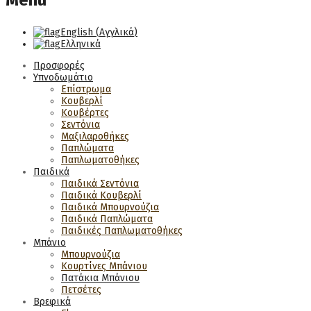
Menu
English
(
Αγγλικά
)
Ελληνικά
Προσφορές
Υπνοδωμάτιο
Επίστρωμα
Κουβερλί
Κουβέρτες
Σεντόνια
Μαξιλαροθήκες
Παπλώματα
Παπλωματοθήκες
Παιδικά
Παιδικά Σεντόνια
Παιδικά Κουβερλί
Παιδικά Μπουρνούζια
Παιδικά Παπλώματα
Παιδικές Παπλωματοθήκες
Μπάνιο
Μπουρνούζια
Κουρτίνες Μπάνιου
Πατάκια Μπάνιου
Πετσέτες
Βρεφικά