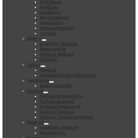
Επίστρωμα
Κουβερλί
Κουβέρτες
Μαξιλαροθήκες
Παπλώματα
Παπλωματοθήκες
Σεντόνια
Μπάνιο
Κουρτίνες Μπάνιου
Μπουρνούζια
Πατάκια Μπάνιου
Πετσέτες
Σαλόνι
Πατάκια
Τραπεζομάντηλα Καθιστικού
Τραπεζαρία
Τραπεζομάντηλα
Παιδικά
Παιδικά Μπουρνούζια
Παιδικά Κουβερλί
Παιδικά Παπλώματα
Παιδικά Σεντόνια
Παιδικές Παπλωματοθήκες
Βρεφικά
Κουβέρτες Βελουτέ
Μπουρνούζια