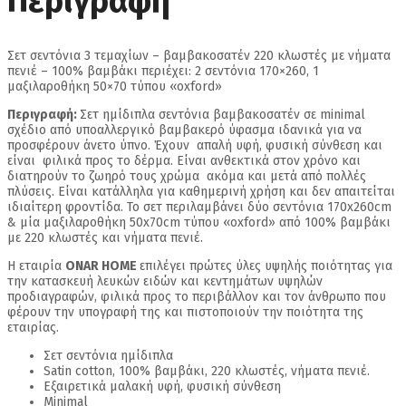
Περιγραφή
Σετ σεντόνια 3 τεμαχίων – βαμβακοσατέν 220 κλωστές με νήματα
πενιέ – 100% βαμβάκι περιέχει: 2 σεντόνια 170×260, 1
μαξιλαροθήκη 50×70 τύπου «oxford»
Περιγραφή:
Σετ ημίδιπλα σεντόνια βαμβακοσατέν σε minimal
σχέδιο από υποαλλεργικό βαμβακερό ύφασμα ιδανικά για να
προσφέρουν άνετο ύπνο. Έχουν απαλή υφή, φυσική σύνθεση και
είναι φιλικά προς το δέρμα. Είναι ανθεκτικά στον χρόνο και
διατηρούν το ζωηρό τους χρώμα ακόμα και μετά από πολλές
πλύσεις. Είναι κατάλληλα για καθημερινή χρήση και δεν απαιτείται
ιδιαίτερη φροντίδα. Το σετ περιλαμβάνει δύο σεντόνια 170x260cm
& μία μαξιλαροθήκη 50x70cm τύπου «oxford» από 100% βαμβάκι
με 220 κλωστές και νήματα πενιέ.
Η εταιρία
ONAR HOME
επιλέγει πρώτες ύλες υψηλής ποιότητας για
την κατασκευή λευκών ειδών και κεντημάτων υψηλών
προδιαγραφών, φιλικά προς το περιβάλλον και τον άνθρωπο που
φέρουν την υπογραφή της και πιστοποιούν την ποιότητα της
εταιρίας.
Σετ σεντόνια ημίδιπλα
Satin cotton, 100% βαμβάκι, 220 κλωστές, νήματα πενιέ.
Εξαιρετικά μαλακή υφή, φυσική σύνθεση
Minimal