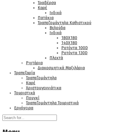
Τραβέρσα
Καρέ
Ινδικά
Πατάκια
Τραπεζομάντηλα Καθιστικού
Βελούδα
Ινδικά
180Χ180
140Χ180
Ροτόντα 100D
Ροτόντα 130D
Πλεκτά
Ριχτάρια
Διακοσμητικά Μαξιλάρια
Τραπεζαρία
Τραπεζομάντηλα
Καρέ
Χριστουγεννιάτικα
Τουριστικά
Πουγκί
Τραπεζομάντηλα Τουριστικά
Εργόχειρα