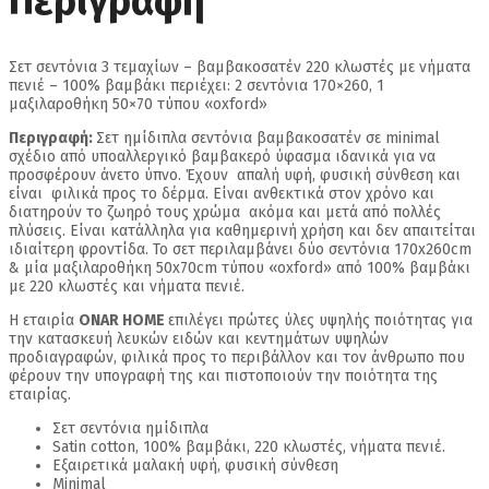
Περιγραφή
Σετ σεντόνια 3 τεμαχίων – βαμβακοσατέν 220 κλωστές με νήματα
πενιέ – 100% βαμβάκι περιέχει: 2 σεντόνια 170×260, 1
μαξιλαροθήκη 50×70 τύπου «oxford»
Περιγραφή:
Σετ ημίδιπλα σεντόνια βαμβακοσατέν σε minimal
σχέδιο από υποαλλεργικό βαμβακερό ύφασμα ιδανικά για να
προσφέρουν άνετο ύπνο. Έχουν απαλή υφή, φυσική σύνθεση και
είναι φιλικά προς το δέρμα. Είναι ανθεκτικά στον χρόνο και
διατηρούν το ζωηρό τους χρώμα ακόμα και μετά από πολλές
πλύσεις. Είναι κατάλληλα για καθημερινή χρήση και δεν απαιτείται
ιδιαίτερη φροντίδα. Το σετ περιλαμβάνει δύο σεντόνια 170x260cm
& μία μαξιλαροθήκη 50x70cm τύπου «oxford» από 100% βαμβάκι
με 220 κλωστές και νήματα πενιέ.
Η εταιρία
ONAR HOME
επιλέγει πρώτες ύλες υψηλής ποιότητας για
την κατασκευή λευκών ειδών και κεντημάτων υψηλών
προδιαγραφών, φιλικά προς το περιβάλλον και τον άνθρωπο που
φέρουν την υπογραφή της και πιστοποιούν την ποιότητα της
εταιρίας.
Σετ σεντόνια ημίδιπλα
Satin cotton, 100% βαμβάκι, 220 κλωστές, νήματα πενιέ.
Εξαιρετικά μαλακή υφή, φυσική σύνθεση
Minimal