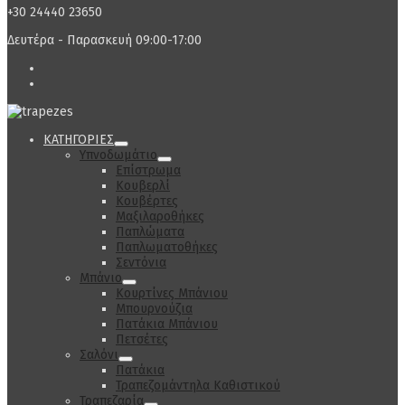
+30 24440 23650
Δευτέρα - Παρασκευή 09:00-17:00
ΚΑΤΗΓΟΡΙΕΣ
Υπνοδωμάτιο
Επίστρωμα
Κουβερλί
Κουβέρτες
Μαξιλαροθήκες
Παπλώματα
Παπλωματοθήκες
Σεντόνια
Μπάνιο
Κουρτίνες Μπάνιου
Μπουρνούζια
Πατάκια Μπάνιου
Πετσέτες
Σαλόνι
Πατάκια
Τραπεζομάντηλα Καθιστικού
Τραπεζαρία