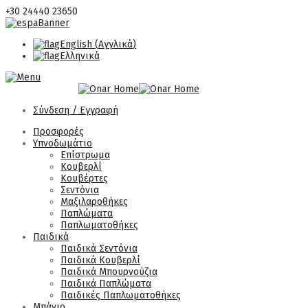
+30 24440 23650
English
(
Αγγλικά
)
Ελληνικά
Σύνδεση / Εγγραφή
Προσφορές
Υπνοδωμάτιο
Επίστρωμα
Κουβερλί
Κουβέρτες
Σεντόνια
Μαξιλαροθήκες
Παπλώματα
Παπλωματοθήκες
Παιδικά
Παιδικά Σεντόνια
Παιδικά Κουβερλί
Παιδικά Μπουρνούζια
Παιδικά Παπλώματα
Παιδικές Παπλωματοθήκες
Μπάνιο