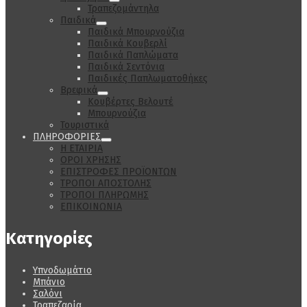
Τραπεζομάντηλα
Παιδικά
Παιδικά Μπουρνούζια
Παιδικά Κουβερλί
Παιδικά Παπλώματα
Παιδικά Σεντόνια
Παιδικές Παπλωματοθήκες
Βρεφικά
Κουβέρτες Βελουτέ
Μπουρνούζια
Τουριστικά
ΠΛΗΡΟΦΟΡΙΕΣ
Η ΕΤΑΙΡΙΑ
ΟΡΟΙ ΧΡΗΣΗΣ
ΕΠΙΣΤΡΟΦΕΣ ΠΡΟΪΟΝΤΩΝ
ΤΡΟΠΟΙ ΑΠΟΣΤΟΛΗΣ
ΤΡΟΠΟΙ ΠΛΗΡΩΜΗΣ
ΕΠΙΚΟΙΝΩΝΙΑ
Κατηγορίες
Υπνοδωμάτιο
Μπάνιο
Σαλόνι
Τραπεζαρία