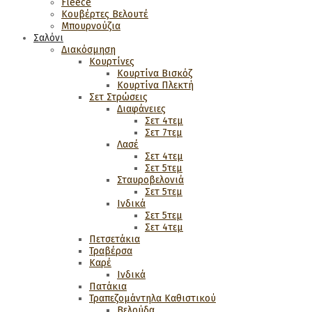
Fleece
Κουβέρτες Βελουτέ
Μπουρνούζια
Σαλόνι
Διακόσμηση
Κουρτίνες
Κουρτίνα Βισκόζ
Κουρτίνα Πλεκτή
Σετ Στρώσεις
Διαφάνειες
Σετ 4τεμ
Σετ 7τεμ
Λασέ
Σετ 4τεμ
Σετ 5τεμ
Σταυροβελονιά
Σετ 5τεμ
Ινδικά
Σετ 5τεμ
Σετ 4τεμ
Πετσετάκια
Τραβέρσα
Καρέ
Ινδικά
Πατάκια
Τραπεζομάντηλα Καθιστικού
Βελούδα