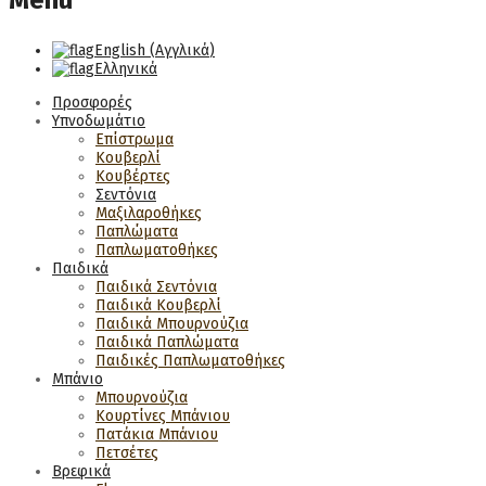
Menu
English
(
Αγγλικά
)
Ελληνικά
Προσφορές
Υπνοδωμάτιο
Επίστρωμα
Κουβερλί
Κουβέρτες
Σεντόνια
Μαξιλαροθήκες
Παπλώματα
Παπλωματοθήκες
Παιδικά
Παιδικά Σεντόνια
Παιδικά Κουβερλί
Παιδικά Μπουρνούζια
Παιδικά Παπλώματα
Παιδικές Παπλωματοθήκες
Μπάνιο
Μπουρνούζια
Κουρτίνες Μπάνιου
Πατάκια Μπάνιου
Πετσέτες
Βρεφικά