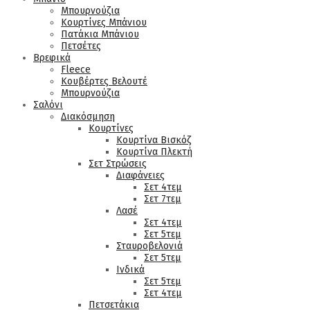
Μπουρνούζια
Κουρτίνες Μπάνιου
Πατάκια Μπάνιου
Πετσέτες
Βρεφικά
Fleece
Κουβέρτες Βελουτέ
Μπουρνούζια
Σαλόνι
Διακόσμηση
Κουρτίνες
Κουρτίνα Βισκόζ
Κουρτίνα Πλεκτή
Σετ Στρώσεις
Διαφάνειες
Σετ 4τεμ
Σετ 7τεμ
Λασέ
Σετ 4τεμ
Σετ 5τεμ
Σταυροβελονιά
Σετ 5τεμ
Ινδικά
Σετ 5τεμ
Σετ 4τεμ
Πετσετάκια