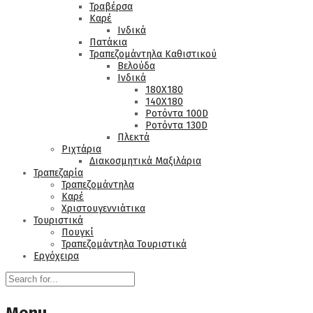
Τραβέρσα
Καρέ
Ινδικά
Πατάκια
Τραπεζομάντηλα Καθιστικού
Βελούδα
Ινδικά
180Χ180
140Χ180
Ροτόντα 100D
Ροτόντα 130D
Πλεκτά
Ριχτάρια
Διακοσμητικά Μαξιλάρια
Τραπεζαρία
Τραπεζομάντηλα
Καρέ
Χριστουγεννιάτικα
Τουριστικά
Πουγκί
Τραπεζομάντηλα Τουριστικά
Εργόχειρα