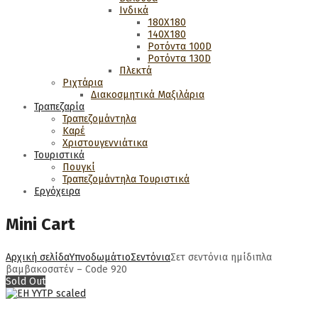
Ινδικά
180Χ180
140Χ180
Ροτόντα 100D
Ροτόντα 130D
Πλεκτά
Ριχτάρια
Διακοσμητικά Μαξιλάρια
Τραπεζαρία
Τραπεζομάντηλα
Καρέ
Χριστουγεννιάτικα
Τουριστικά
Πουγκί
Τραπεζομάντηλα Τουριστικά
Εργόχειρα
Mini Cart
Αρχική σελίδα
Υπνοδωμάτιο
Σεντόνια
Σετ σεντόνια ημίδιπλα
βαμβακοσατέν – Code 920
Sold Out