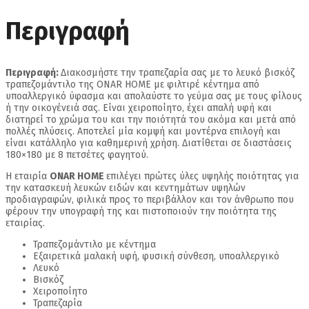
Περιγραφή
Περιγραφή:
Διακοσμήστε την τραπεζαρία σας με το λευκό βισκόζ
τραπεζομάντιλο της ONAR HOME με φιλτιρέ κέντημα από
υποαλλεργικό ύφασμα και απολαύστε το γεύμα σας με τους φίλους
ή την οικογένειά σας. Είναι χειροποίητο, έχει απαλή υφή και
διατηρεί το χρώμα του και την ποιότητά του ακόμα και μετά από
πολλές πλύσεις. Αποτελεί μία κομψή και μοντέρνα επιλογή και
είναι κατάλληλο για καθημερινή χρήση. Διατίθεται σε διαστάσεις
180×180 με 8 πετσέτες φαγητού.
Η εταιρία
ONAR HOME
επιλέγει πρώτες ύλες υψηλής ποιότητας για
την κατασκευή λευκών ειδών και κεντημάτων υψηλών
προδιαγραφών, φιλικά προς το περιβάλλον και τον άνθρωπο που
φέρουν την υπογραφή της και πιστοποιούν την ποιότητα της
εταιρίας.
Τραπεζομάντιλο με κέντημα
Εξαιρετικά μαλακή υφή, φυσική σύνθεση, υποαλλεργικό
Λευκό
Βισκόζ
Χειροποίητο
Τραπεζαρία