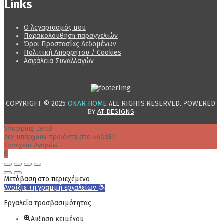
Links
Ο λογαριασμός μου
Παρακολούθηση παραγγελιών
Όροι Προστασίας Δεδομένων
Πολιτική Απορρήτου / Cookies
Ασφάλεια Συναλλαγών
COPYRIGHT © 2025
ONAR HOME
ALL RIGHTS RESERVED. POWERED
BY
AT DESIGNS
Shopping cart
0
Δεν υπάρχουν προϊόντα στο καλάθι!
Συνέχεια Αγορών
0
Μετάβαση στο περιεχόμενο
Ανοίξτε τη γραμμή εργαλείων
Εργαλεία προσβασιμότητας
Αύξηση κειμένου