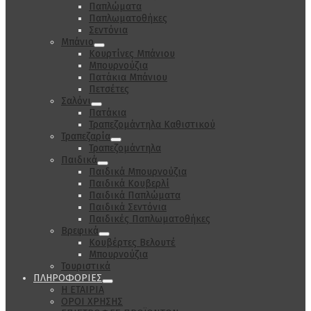
Παπλώματα
Παπλωματοθήκες
Σεντόνια
Μπάνιο
Κουρτίνες Μπάνιου
Μπουρνούζια
Πατάκια Μπάνιου
Πετσέτες
Σαλόνι
Πατάκια
Τραπεζομάντηλα Καθιστικού
Τραπεζαρία
Τραπεζομάντηλα
Παιδικά
Παιδικά Μπουρνούζια
Παιδικά Κουβερλί
Παιδικά Παπλώματα
Παιδικά Σεντόνια
Παιδικές Παπλωματοθήκες
Βρεφικά
Κουβέρτες Βελουτέ
Μπουρνούζια
Τουριστικά
ΠΛΗΡΟΦΟΡΙΕΣ
Η ΕΤΑΙΡΙΑ
ΟΡΟΙ ΧΡΗΣΗΣ