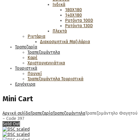
Ινδικά
180Χ180
140Χ180
Ροτόντα 100D
Ροτόντα 130D
Πλεκτά
Ριχτάρια
Διακοσμητικά Μαξιλάρια
Τραπεζαρία
Τραπεζομάντηλα
Καρέ
Χριστουγεννιάτικα
Τουριστικά
Πουγκί
Τραπεζομάντηλα Τουριστικά
Εργόχειρα
Mini Cart
Αρχική σελίδα
Τραπεζαρία
Τραπεζομάντηλα
Τραπεζομάντηλο Φαγητού
– Code 397
Sold Out