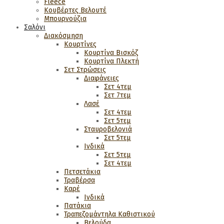
Fleece
Κουβέρτες Βελουτέ
Μπουρνούζια
Σαλόνι
Διακόσμηση
Κουρτίνες
Κουρτίνα Βισκόζ
Κουρτίνα Πλεκτή
Σετ Στρώσεις
Διαφάνειες
Σετ 4τεμ
Σετ 7τεμ
Λασέ
Σετ 4τεμ
Σετ 5τεμ
Σταυροβελονιά
Σετ 5τεμ
Ινδικά
Σετ 5τεμ
Σετ 4τεμ
Πετσετάκια
Τραβέρσα
Καρέ
Ινδικά
Πατάκια
Τραπεζομάντηλα Καθιστικού
Βελούδα