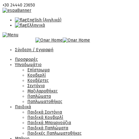
+30 24440 23650
English
(
Αγγλικά
)
Ελληνικά
Σύνδεση / Εγγραφή
Προσφορές
Υπνοδωμάτιο
Επίστρωμα
Κουβερλί
Κουβέρτες
Σεντόνια
Μαξιλαροθήκες
Παπλώματα
Παπλωματοθήκες
Παιδικά
Παιδικά Σεντόνια
Παιδικά Κουβερλί
Παιδικά Μπουρνούζια
Παιδικά Παπλώματα
Παιδικές Παπλωματοθήκες
Μπάνιο