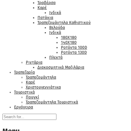
Τραβέρσα
Καρέ
Ινδικά
Πατάκια
Τραπεζομάντηλα Καθιστικού
Βελούδα
Ινδικά
180Χ180
140Χ180
Ροτόντα 100D
Ροτόντα 130D
Πλεκτά
Ριχτάρια
Διακοσμητικά Μαξιλάρια
Τραπεζαρία
Τραπεζομάντηλα
Καρέ
Χριστουγεννιάτικα
Τουριστικά
Πουγκί
Τραπεζομάντηλα Τουριστικά
Εργόχειρα