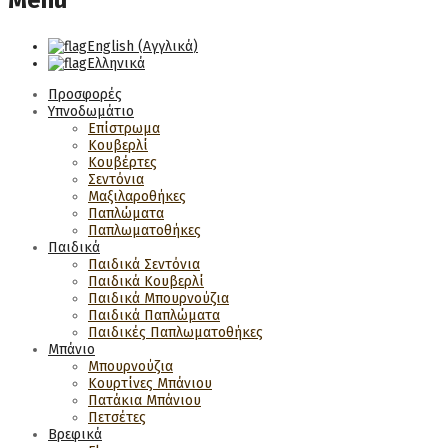
Menu
English
(
Αγγλικά
)
Ελληνικά
Προσφορές
Υπνοδωμάτιο
Επίστρωμα
Κουβερλί
Κουβέρτες
Σεντόνια
Μαξιλαροθήκες
Παπλώματα
Παπλωματοθήκες
Παιδικά
Παιδικά Σεντόνια
Παιδικά Κουβερλί
Παιδικά Μπουρνούζια
Παιδικά Παπλώματα
Παιδικές Παπλωματοθήκες
Μπάνιο
Μπουρνούζια
Κουρτίνες Μπάνιου
Πατάκια Μπάνιου
Πετσέτες
Βρεφικά