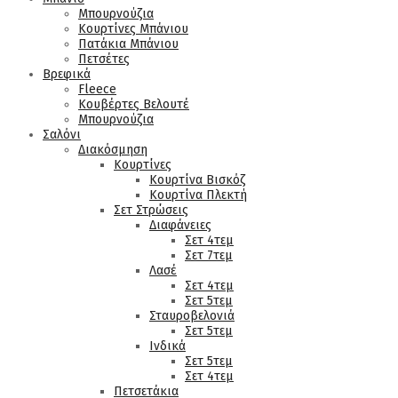
Μπουρνούζια
Κουρτίνες Μπάνιου
Πατάκια Μπάνιου
Πετσέτες
Βρεφικά
Fleece
Κουβέρτες Βελουτέ
Μπουρνούζια
Σαλόνι
Διακόσμηση
Κουρτίνες
Κουρτίνα Βισκόζ
Κουρτίνα Πλεκτή
Σετ Στρώσεις
Διαφάνειες
Σετ 4τεμ
Σετ 7τεμ
Λασέ
Σετ 4τεμ
Σετ 5τεμ
Σταυροβελονιά
Σετ 5τεμ
Ινδικά
Σετ 5τεμ
Σετ 4τεμ
Πετσετάκια