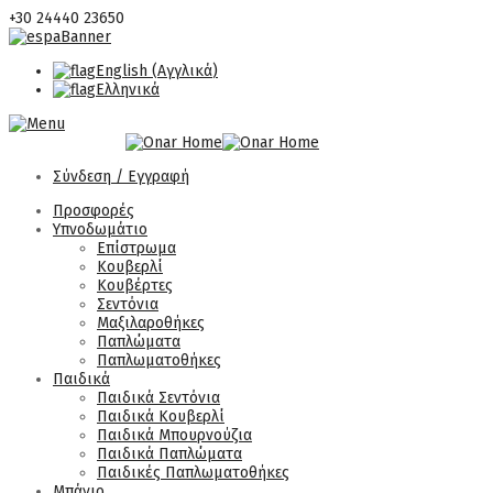
+30 24440 23650
English
(
Αγγλικά
)
Ελληνικά
Σύνδεση / Εγγραφή
Προσφορές
Υπνοδωμάτιο
Επίστρωμα
Κουβερλί
Κουβέρτες
Σεντόνια
Μαξιλαροθήκες
Παπλώματα
Παπλωματοθήκες
Παιδικά
Παιδικά Σεντόνια
Παιδικά Κουβερλί
Παιδικά Μπουρνούζια
Παιδικά Παπλώματα
Παιδικές Παπλωματοθήκες
Μπάνιο