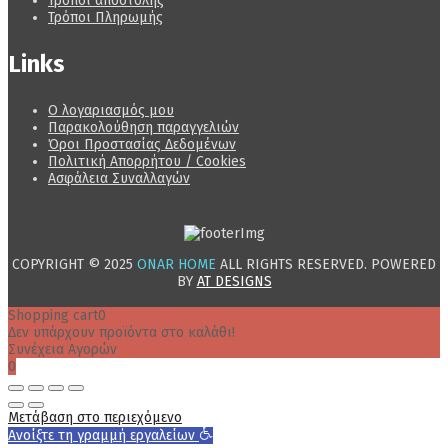
Τρόποι αποστολής
Τρόποι Πληρωμής
Links
Ο λογαριασμός μου
Παρακολούθηση παραγγελιών
Όροι Προστασίας Δεδομένων
Πολιτική Απορρήτου / Cookies
Ασφάλεια Συναλλαγών
COPYRIGHT © 2025
ONAR HOME
ALL RIGHTS RESERVED. POWERED
BY
AT DESIGNS
Shopping cart
0
Δεν υπάρχουν προϊόντα στο καλάθι!
Συνέχεια Αγορών
0
Μετάβαση στο περιεχόμενο
Ανοίξτε τη γραμμή εργαλείων