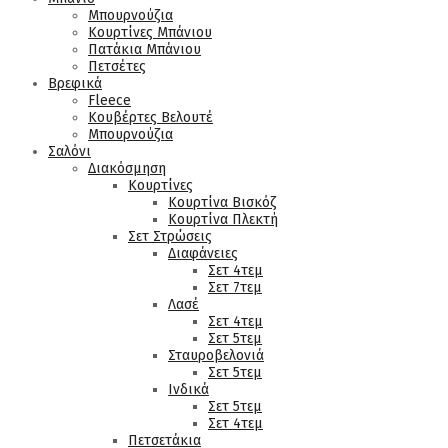
Μπουρνούζια
Κουρτίνες Μπάνιου
Πατάκια Μπάνιου
Πετσέτες
Βρεφικά
Fleece
Κουβέρτες Βελουτέ
Μπουρνούζια
Σαλόνι
Διακόσμηση
Κουρτίνες
Κουρτίνα Βισκόζ
Κουρτίνα Πλεκτή
Σετ Στρώσεις
Διαφάνειες
Σετ 4τεμ
Σετ 7τεμ
Λασέ
Σετ 4τεμ
Σετ 5τεμ
Σταυροβελονιά
Σετ 5τεμ
Ινδικά
Σετ 5τεμ
Σετ 4τεμ
Πετσετάκια