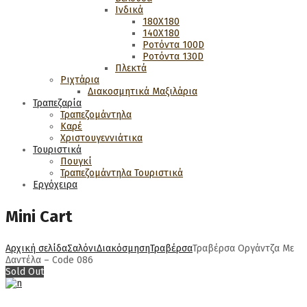
Ινδικά
180Χ180
140Χ180
Ροτόντα 100D
Ροτόντα 130D
Πλεκτά
Ριχτάρια
Διακοσμητικά Μαξιλάρια
Τραπεζαρία
Τραπεζομάντηλα
Καρέ
Χριστουγεννιάτικα
Τουριστικά
Πουγκί
Τραπεζομάντηλα Τουριστικά
Εργόχειρα
Mini Cart
Αρχική σελίδα
Σαλόνι
Διακόσμηση
Τραβέρσα
Τραβέρσα Οργάντζα Με
Δαντέλα – Code 086
Sold Out