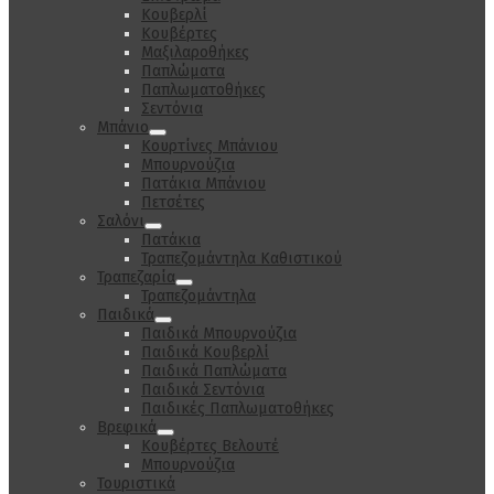
Κουβερλί
Κουβέρτες
Μαξιλαροθήκες
Παπλώματα
Παπλωματοθήκες
Σεντόνια
Μπάνιο
Κουρτίνες Μπάνιου
Μπουρνούζια
Πατάκια Μπάνιου
Πετσέτες
Σαλόνι
Πατάκια
Τραπεζομάντηλα Καθιστικού
Τραπεζαρία
Τραπεζομάντηλα
Παιδικά
Παιδικά Μπουρνούζια
Παιδικά Κουβερλί
Παιδικά Παπλώματα
Παιδικά Σεντόνια
Παιδικές Παπλωματοθήκες
Βρεφικά
Κουβέρτες Βελουτέ
Μπουρνούζια
Τουριστικά