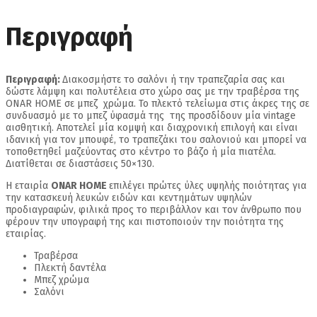
Περιγραφή
Περιγραφή:
Διακοσμήστε το σαλόνι ή την τραπεζαρία σας και
δώστε λάμψη και πολυτέλεια στο χώρο σας με την τραβέρσα της
ONAR HOME σε μπεζ χρώμα. Το πλεκτό τελείωμα στις άκρες της σε
συνδυασμό με το μπεζ ύφασμά της της προσδίδουν μία vintage
αισθητική. Αποτελεί μία κομψή και διαχρονική επιλογή και είναι
ιδανική για τον μπουφέ, το τραπεζάκι του σαλονιού και μπορεί να
τοποθετηθεί μαζεύοντας στο κέντρο το βάζο ή μία πιατέλα.
Διατίθεται σε διαστάσεις 50×130.
Η εταιρία
ONAR HOME
επιλέγει πρώτες ύλες υψηλής ποιότητας για
την κατασκευή λευκών ειδών και κεντημάτων υψηλών
προδιαγραφών, φιλικά προς το περιβάλλον και τον άνθρωπο που
φέρουν την υπογραφή της και πιστοποιούν την ποιότητα της
εταιρίας.
Τραβέρσα
Πλεκτή δαντέλα
Μπεζ χρώμα
Σαλόνι