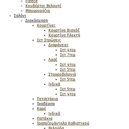
Fleece
Κουβέρτες Βελουτέ
Μπουρνούζια
Σαλόνι
Διακόσμηση
Κουρτίνες
Κουρτίνα Βισκόζ
Κουρτίνα Πλεκτή
Σετ Στρώσεις
Διαφάνειες
Σετ 4τεμ
Σετ 7τεμ
Λασέ
Σετ 4τεμ
Σετ 5τεμ
Σταυροβελονιά
Σετ 5τεμ
Ινδικά
Σετ 5τεμ
Σετ 4τεμ
Πετσετάκια
Τραβέρσα
Καρέ
Ινδικά
Πατάκια
Τραπεζομάντηλα Καθιστικού
Βελούδα