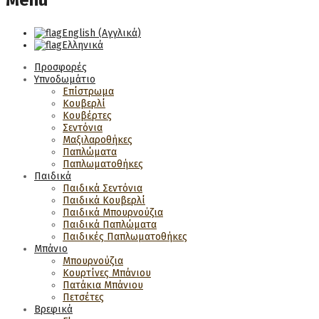
Menu
English
(
Αγγλικά
)
Ελληνικά
Προσφορές
Υπνοδωμάτιο
Επίστρωμα
Κουβερλί
Κουβέρτες
Σεντόνια
Μαξιλαροθήκες
Παπλώματα
Παπλωματοθήκες
Παιδικά
Παιδικά Σεντόνια
Παιδικά Κουβερλί
Παιδικά Μπουρνούζια
Παιδικά Παπλώματα
Παιδικές Παπλωματοθήκες
Μπάνιο
Μπουρνούζια
Κουρτίνες Μπάνιου
Πατάκια Μπάνιου
Πετσέτες
Βρεφικά