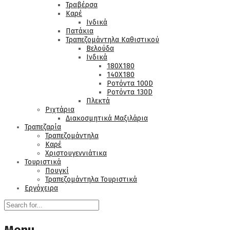
Τραβέρσα
Καρέ
Ινδικά
Πατάκια
Τραπεζομάντηλα Καθιστικού
Βελούδα
Ινδικά
180Χ180
140Χ180
Ροτόντα 100D
Ροτόντα 130D
Πλεκτά
Ριχτάρια
Διακοσμητικά Μαξιλάρια
Τραπεζαρία
Τραπεζομάντηλα
Καρέ
Χριστουγεννιάτικα
Τουριστικά
Πουγκί
Τραπεζομάντηλα Τουριστικά
Εργόχειρα