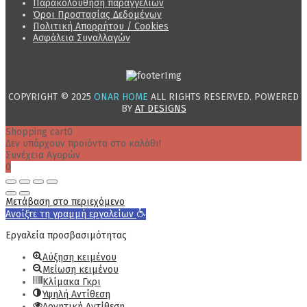
Παρακολούθηση παραγγελιών
Όροι Προστασίας Δεδομένων
Πολιτική Απορρήτου / Cookies
Ασφάλεια Συναλλαγών
COPYRIGHT © 2025
ONAR HOME
ALL RIGHTS RESERVED. POWERED
BY
AT DESIGNS
Shopping cart
0
Δεν υπάρχουν προϊόντα στο καλάθι!
Συνέχεια Αγορών
0
Μετάβαση στο περιεχόμενο
Ανοίξτε τη γραμμή εργαλείων
Εργαλεία προσβασιμότητας
Αύξηση κειμένου
Μείωση κειμένου
Κλίμακα Γκρι
Υψηλή Αντίθεση
Αρνητική Αντίθεση