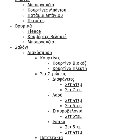
Μπουρνούζια
Κουρτίνες Μπάνιου
Πατάκια Μπάνιου
Πετσέτες
Βρεφικά
Fleece
Κουβέρτες Βελουτέ
Μπουρνούζια
Σαλόνι
Διακόσμηση
Κουρτίνες
Κουρτίνα Βισκόζ
Κουρτίνα Πλεκτή
Σετ Στρώσεις
Διαφάνειες
Σετ 4τεμ
Σετ 7τεμ
Λασέ
Σετ 4τεμ
Σετ 5τεμ
Σταυροβελονιά
Σετ 5τεμ
Ινδικά
Σετ 5τεμ
Σετ 4τεμ
Πετσετάκια