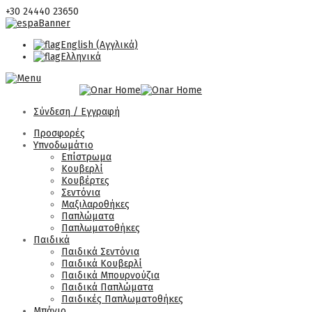
+30 24440 23650
English
(
Αγγλικά
)
Ελληνικά
Σύνδεση / Εγγραφή
Προσφορές
Υπνοδωμάτιο
Επίστρωμα
Κουβερλί
Κουβέρτες
Σεντόνια
Μαξιλαροθήκες
Παπλώματα
Παπλωματοθήκες
Παιδικά
Παιδικά Σεντόνια
Παιδικά Κουβερλί
Παιδικά Μπουρνούζια
Παιδικά Παπλώματα
Παιδικές Παπλωματοθήκες
Μπάνιο