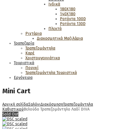
Ινδικά
180Χ180
140Χ180
Ροτόντα 100D
Ροτόντα 130D
Πλεκτά
Ριχτάρια
Διακοσμητικά Μαξιλάρια
Τραπεζαρία
Τραπεζομάντηλα
Καρέ
Χριστουγεννιάτικα
Τουριστικά
Πουγκί
Τραπεζομάντηλα Τουριστικά
Εργόχειρα
Mini Cart
Αρχική σελίδα
Σαλόνι
Διακόσμηση
Τραπεζομάντηλα
Καθιστικού
Βελούδο Τραπεζομάντηλο Λαδί DIVA
Sold Out