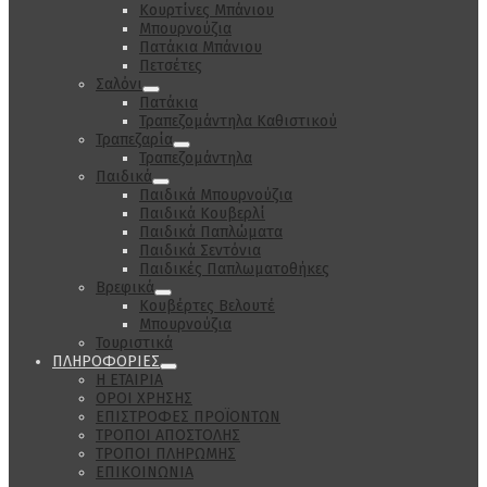
Κουρτίνες Μπάνιου
Μπουρνούζια
Πατάκια Μπάνιου
Πετσέτες
Σαλόνι
Πατάκια
Τραπεζομάντηλα Καθιστικού
Τραπεζαρία
Τραπεζομάντηλα
Παιδικά
Παιδικά Μπουρνούζια
Παιδικά Κουβερλί
Παιδικά Παπλώματα
Παιδικά Σεντόνια
Παιδικές Παπλωματοθήκες
Βρεφικά
Κουβέρτες Βελουτέ
Μπουρνούζια
Τουριστικά
ΠΛΗΡΟΦΟΡΙΕΣ
Η ΕΤΑΙΡΙΑ
ΟΡΟΙ ΧΡΗΣΗΣ
ΕΠΙΣΤΡΟΦΕΣ ΠΡΟΪΟΝΤΩΝ
ΤΡΟΠΟΙ ΑΠΟΣΤΟΛΗΣ
ΤΡΟΠΟΙ ΠΛΗΡΩΜΗΣ
ΕΠΙΚΟΙΝΩΝΙΑ