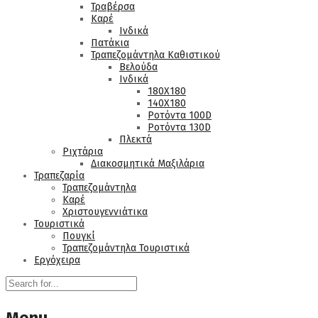
Τραβέρσα
Καρέ
Ινδικά
Πατάκια
Τραπεζομάντηλα Καθιστικού
Βελούδα
Ινδικά
180Χ180
140Χ180
Ροτόντα 100D
Ροτόντα 130D
Πλεκτά
Ριχτάρια
Διακοσμητικά Μαξιλάρια
Τραπεζαρία
Τραπεζομάντηλα
Καρέ
Χριστουγεννιάτικα
Τουριστικά
Πουγκί
Τραπεζομάντηλα Τουριστικά
Εργόχειρα