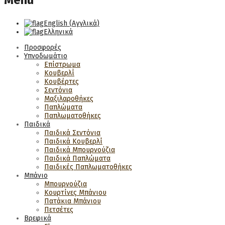
Menu
English
(
Αγγλικά
)
Ελληνικά
Προσφορές
Υπνοδωμάτιο
Επίστρωμα
Κουβερλί
Κουβέρτες
Σεντόνια
Μαξιλαροθήκες
Παπλώματα
Παπλωματοθήκες
Παιδικά
Παιδικά Σεντόνια
Παιδικά Κουβερλί
Παιδικά Μπουρνούζια
Παιδικά Παπλώματα
Παιδικές Παπλωματοθήκες
Μπάνιο
Μπουρνούζια
Κουρτίνες Μπάνιου
Πατάκια Μπάνιου
Πετσέτες
Βρεφικά