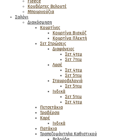
Fleece
Κουβέρτες Βελουτέ
Μπουρνούζια
Σαλόνι
Διακόσμηση
Κουρτίνες
Κουρτίνα Βισκόζ
Κουρτίνα Πλεκτή
Σετ Στρώσεις
Διαφάνειες
Σετ 4τεμ
Σετ 7τεμ
Λασέ
Σετ 4τεμ
Σετ 5τεμ
Σταυροβελονιά
Σετ 5τεμ
Ινδικά
Σετ 5τεμ
Σετ 4τεμ
Πετσετάκια
Τραβέρσα
Καρέ
Ινδικά
Πατάκια
Τραπεζομάντηλα Καθιστικού
Βελούδα